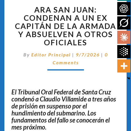
ARA
ARA SAN JUAN:
SAN
JUAN:
CONDENAN A UN EX
CONDENAN
CAPITÁN DE LA ARMADA
A
Y ABSUELVEN A OTROS
UN
OFICIALES
EX
CAPITÁN
Comentari
DE
By
Editor Principal
|
9/7/2026
|
0
LA
Comments
ARMADA
Y
ABSUELVEN
A
El Tribunal Oral Federal de Santa Cruz
OTROS
condenó a Claudio Villamide a tres años
OFICIALES
de prisión en suspenso por el
hundimiento del submarino. Los
fundamentos del fallo se conocerán el
mes próximo.