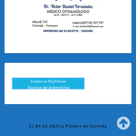
Estamos en PlusNoticias
Diarios de Argentina
CC BY-SA 2019 La Pionera de Clorinda