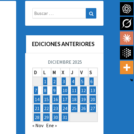
Buscar:
Buscar
EDICIONES ANTERIORES
DICIEMBRE 2025
D
L
M
X
J
V
S
1
2
3
4
5
6
7
8
9
10
11
12
13
14
15
16
17
18
19
20
21
22
23
24
25
26
27
28
29
30
31
« Nov
Ene »