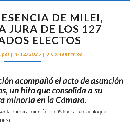
CON
ESENCIA DE MILEI,
LA
PRESENCIA
A JURA DE LOS 127
DE
ADOS ELECTOS
MILEI,
EMPEZÓ
Comentarios
LA
ipal
|
4/12/2025
|
0 Comentarios
JURA
DE
LOS
ación acompañó el acto de asunción
127
os, un hito que consolida a su
DIPUTADOS
ELECTOS
a minoría en la Cámara.