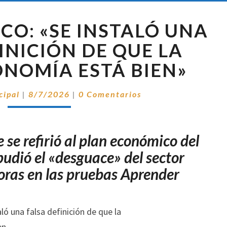
CARLOS
CO: «SE INSTALÓ UNA
BIANCO:
«SE
INICIÓN DE QUE LA
INSTALÓ
NOMÍA ESTÁ BIEN»
UNA
FALSA
Comentarios
DEFINICIÓN
cipal
|
8/7/2026
|
0 Comentarios
DE
QUE
LA
 se refirió al plan económico del
MACROECONOMÍA
pudió el «desguace» del sector
ESTÁ
BIEN»
oras en las pruebas Aprender