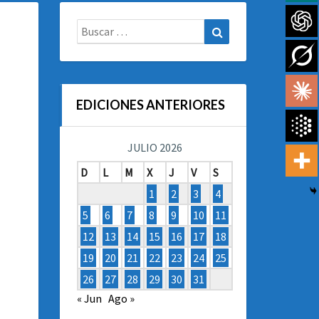
Buscar:
Buscar
EDICIONES ANTERIORES
JULIO 2026
D
L
M
X
J
V
S
1
2
3
4
5
6
7
8
9
10
11
12
13
14
15
16
17
18
19
20
21
22
23
24
25
26
27
28
29
30
31
« Jun
Ago »