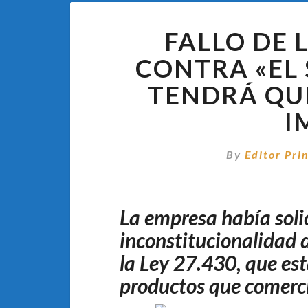
FALLO DE 
CONTRA «EL 
TENDRÁ QU
I
By
Editor Pri
La empresa había soli
inconstitucionalidad d
la Ley 27.430, que es
productos que comerci