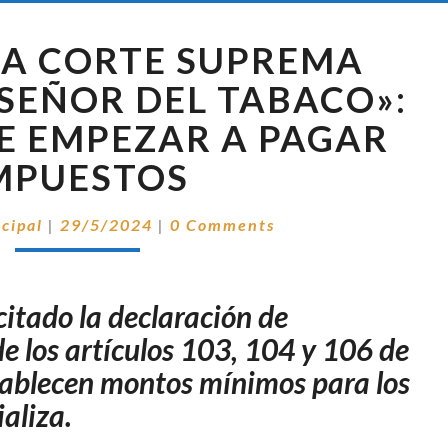
FALLO
LA CORTE SUPREMA
DE
LA
SEÑOR DEL TABACO»:
CORTE
E EMPEZAR A PAGAR
SUPREMA
CONTRA
MPUESTOS
«EL
SEÑOR
Comentarios
ncipal
|
29/5/2024
|
0 Comments
DEL
TABACO»:
TENDRÁ
QUE
citado la declaración de
EMPEZAR
e los artículos 103, 104 y 106 de
A
tablecen montos mínimos para los
PAGAR
IMPUESTOS
aliza.