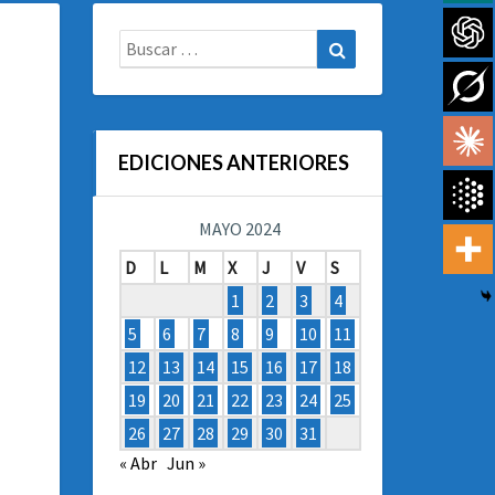
Buscar:
Buscar
EDICIONES ANTERIORES
MAYO 2024
D
L
M
X
J
V
S
1
2
3
4
5
6
7
8
9
10
11
12
13
14
15
16
17
18
19
20
21
22
23
24
25
26
27
28
29
30
31
« Abr
Jun »