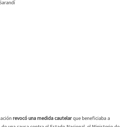
Nación
revocó una medida cautelar
que beneficiaba a
o de una causa contra el Estado Nacional, el Ministerio de