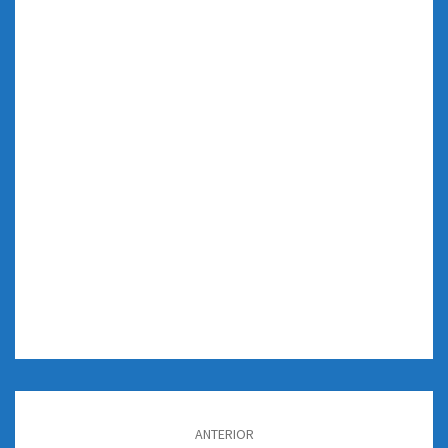
Navegación
de
ANTERIOR