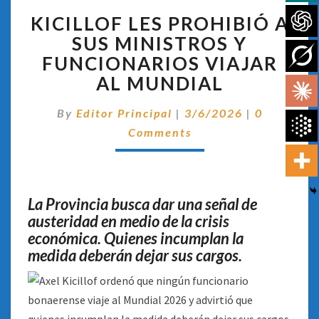
KICILLOF
KICILLOF LES PROHIBIÓ A
LES
PROHIBIÓ
SUS MINISTROS Y
A
FUNCIONARIOS VIAJAR
SUS
AL MUNDIAL
MINISTROS
Y
Comentari
By
Editor Principal
|
3/6/2026
|
0
FUNCIONARIOS
VIAJAR
Comments
AL
MUNDIAL
La Provincia busca dar una señal de
austeridad en medio de la crisis
económica. Quienes incumplan la
medida deberán dejar sus cargos.