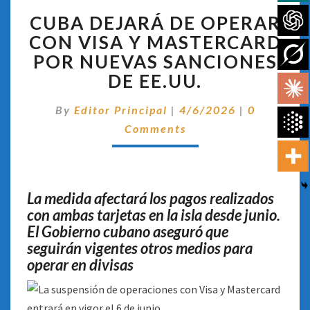
CUBA
CUBA DEJARÁ DE OPERAR
DEJARÁ
DE
CON VISA Y MASTERCARD
OPERAR
POR NUEVAS SANCIONES
CON
DE EE.UU.
VISA
Y
Comentari
By
Editor Principal
|
4/6/2026
|
0
MASTERCARD
POR
Comments
NUEVAS
SANCIONES
DE
EE.UU.
La medida afectará los pagos realizados
con ambas tarjetas en la isla desde junio.
El Gobierno cubano aseguró que
seguirán vigentes otros medios para
operar en divisas