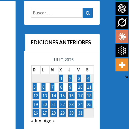
Buscar:
Buscar
EDICIONES ANTERIORES
JULIO 2026
D
L
M
X
J
V
S
1
2
3
4
5
6
7
8
9
10
11
12
13
14
15
16
17
18
19
20
21
22
23
24
25
26
27
28
29
30
31
« Jun
Ago »