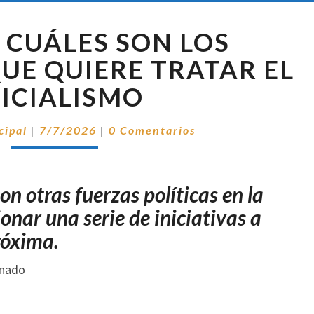
SENADO:
 CUÁLES SON LOS
CUÁLES
SON
UE QUIERE TRATAR EL
LOS
ICIALISMO
PROYECTOS
QUE
Comentarios
QUIERE
cipal
|
7/7/2026
|
0 Comentarios
TRATAR
EL
OFICIALISMO
n otras fuerzas políticas en la
nar una serie de iniciativas a
róxima.