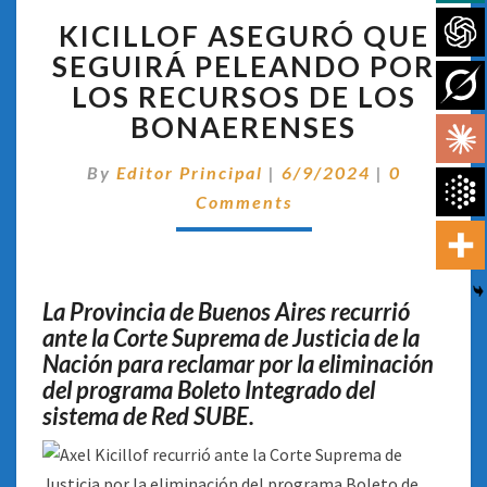
KICILLOF
KICILLOF ASEGURÓ QUE
ASEGURÓ
QUE
SEGUIRÁ PELEANDO POR
SEGUIRÁ
LOS RECURSOS DE LOS
PELEANDO
BONAERENSES
POR
LOS
Comentari
By
Editor Principal
|
6/9/2024
|
0
RECURSOS
DE
Comments
LOS
BONAERENSES
La Provincia de Buenos Aires recurrió
ante la Corte Suprema de Justicia de la
Nación para reclamar por la eliminación
del programa Boleto Integrado del
sistema de Red SUBE.