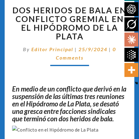
DOS
DOS HERIDOS DE BALA EN
HERIDOS
DE
CONFLICTO GREMIAL EN
BALA
EL HIPÓDROMO DE LA
EN
PLATA
CONFLICTO
GREMIAL
Comentar
By
Editor Principal
|
25/9/2024
|
0
EN
EL
Comments
HIPÓDROMO
DE
LA
PLATA
En medio de un conflicto que derivó en la
suspensión de las últimas tres reuniones
en el Hipódromo de La Plata, se desató
una gresca entre facciones sindicales
que terminó con dos heridos de bala.