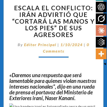
ESCALA
ESCALA EL CONFLICTO:
EL
CONFLICTO:
IRÁN ADVIRTIÓ QUE
IRÁN
“CORTARÁ LAS MANOS Y
ADVIRTIÓ
LOS PIES” DE SUS
QUE
AGRESORES
“CORTARÁ
LAS
Comentar
MANOS
By
Editor Principal
|
1/10/2024
|
0
Y
Comments
LOS
PIES”
DE
SUS
«Daremos una respuesta que será
AGRESORES
lamentable para quienes violan nuestros
intereses nacionales”, dijo en una rueda
de prensa el portavoz del Ministerio de
Exteriores iraní, Naser Kananí.