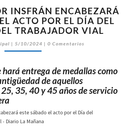
EL
R INSFRÁN ENCABEZARÁ
GOBERNADOR
INSFRÁN
EL ACTO POR EL DÍA DEL
ENCABEZARÁ
EL TRABAJADOR VIAL
ESTE
SÁBADO
Comentarios
ipal
|
5/10/2024
|
0 Comentarios
EL
ACTO
POR
e hará entrega de medallas como
EL
DÍA
antigüedad de aquellos
DEL
 25, 35, 40 y 45 años de servicio
CAMINO
era
Y
DEL
TRABAJADOR
VIAL