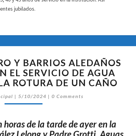
entes jubilados.
LA
RO Y BARRIOS ALEDAÑOS
ZONA
CENTRO
N EL SERVICIO DE AGUA
Y
 LA ROTURA DE UN CAÑO
BARRIOS
ALEDAÑOS
Comentarios
ncipal
|
5/10/2024
|
0 Comments
QUEDARON
SIN
EL
 horas de la tarde de ayer en la
SERVICIO
DE
ález Lelong y Padre Grotti. Aguas