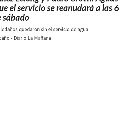
AGUA
e el servicio se reanudará a las 6
POTABLE
e sábado
POR
LA
ROTURA
DE
UN
CAÑO