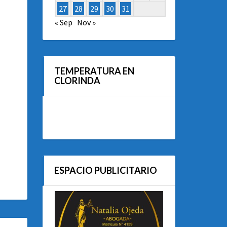
27
28
29
30
31
« Sep
Nov »
TEMPERATURA EN
CLORINDA
ESPACIO PUBLICITARIO