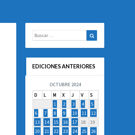
Buscar:
Buscar
EDICIONES ANTERIORES
OCTUBRE 2024
D
L
M
X
J
V
S
1
2
3
4
5
6
7
8
9
10
11
12
13
14
15
16
17
18
19
20
21
22
23
24
25
26