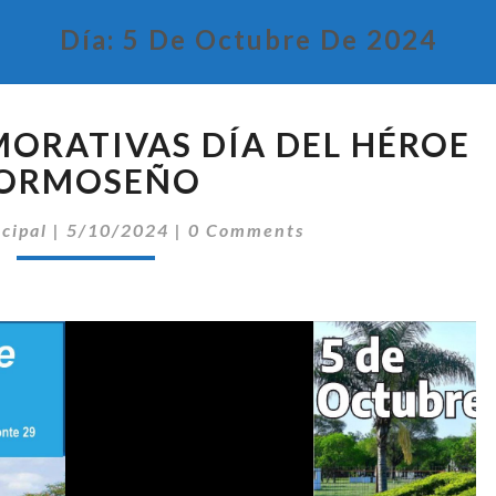
Día:
5 De Octubre De 2024
PLACAS
ORATIVAS DÍA DEL HÉROE
CONMEMORATIVAS
DÍA
ORMOSEÑO
DEL
Comentarios
HÉROE
ncipal
|
5/10/2024
|
0 Comments
FORMOSEÑO