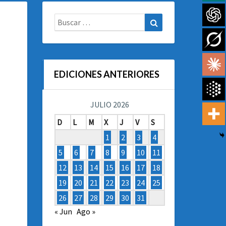
Buscar:
Buscar
EDICIONES ANTERIORES
JULIO 2026
D
L
M
X
J
V
S
1
2
3
4
5
6
7
8
9
10
11
12
13
14
15
16
17
18
19
20
21
22
23
24
25
26
27
28
29
30
31
« Jun
Ago »