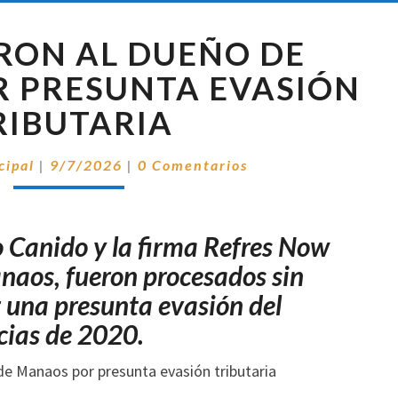
PROCESARON
RON AL DUEÑO DE
AL
DUEÑO
 PRESUNTA EVASIÓN
DE
RIBUTARIA
MANAOS
POR
Comentarios
PRESUNTA
cipal
|
9/7/2026
|
0 Comentarios
EVASIÓN
TRIBUTARIA
 Canido y la firma Refres Now
anaos, fueron procesados sin
r una presunta evasión del
cias de 2020.