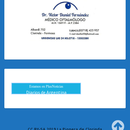
Estamos en PlusNoticias
Diarios de Argentina
CC BY-SA 2019 La Pionera de Clorinda