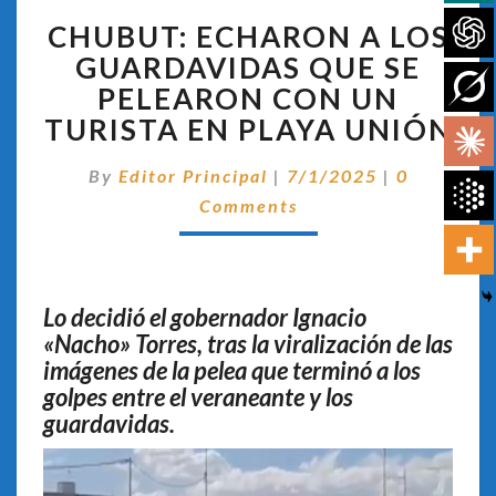
CHUBUT:
CHUBUT: ECHARON A LOS
ECHARON
A
GUARDAVIDAS QUE SE
LOS
PELEARON CON UN
GUARDAVIDAS
TURISTA EN PLAYA UNIÓN
QUE
SE
Comentari
By
Editor Principal
|
7/1/2025
|
0
PELEARON
CON
Comments
UN
TURISTA
EN
PLAYA
Lo decidió el gobernador Ignacio
UNIÓN
«Nacho» Torres, tras la viralización de las
imágenes de la pelea que terminó a los
golpes entre el veraneante y los
guardavidas.