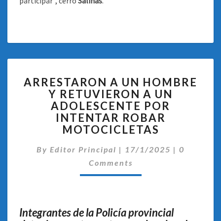
participar”, cerró
Salinas
.
ARRESTARON
ARRESTARON A UN HOMBRE
A
Y RETUVIERON A UN
UN
ADOLESCENTE POR
HOMBRE
Y
INTENTAR ROBAR
RETUVIERON
MOTOCICLETAS
A
Comentar
UN
By
Editor Principal
|
17/1/2025
|
0
ADOLESCENTE
Comments
POR
INTENTAR
ROBAR
MOTOCICLETAS
Integrantes de la Policía provincial