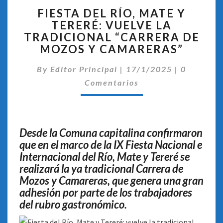
FIESTA
FIESTA DEL RÍO, MATE Y
DEL
TERERÉ: VUELVE LA
RÍO,
TRADICIONAL “CARRERA DE
MATE
Y
MOZOS Y CAMARERAS”
TERERÉ:
Comentar
VUELVE
By
Editor Principal
|
17/1/2025
|
0
LA
Comentarios
TRADICIONAL
“CARRERA
DE
MOZOS
Desde la Comuna capitalina confirmaron
Y
que en el marco de la IX Fiesta Nacional e
CAMARERAS”
Internacional del Río, Mate y Tereré se
realizará la ya tradicional Carrera de
Mozos y Camareras, que genera una gran
adhesión por parte de los trabajadores
del rubro gastronómico
.