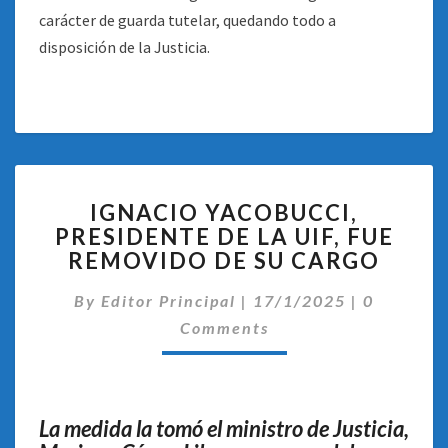
carácter de guarda tutelar, quedando todo a
disposición de la Justicia.
IGNACIO
IGNACIO YACOBUCCI,
YACOBUCCI,
PRESIDENTE DE LA UIF, FUE
PRESIDENTE
REMOVIDO DE SU CARGO
DE
LA
Comentar
By
Editor Principal
UIF,
|
17/1/2025
|
0
FUE
Comments
REMOVIDO
DE
SU
CARGO
La medida la tomó el ministro de Justicia,