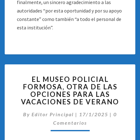
finalmente, un sincero agradecimiento a las
autoridades “por esta oportunidad y por su apoyo
constante” como también “a todo el personal de
esta institución”.
EL
EL MUSEO POLICIAL
MUSEO
FORMOSA, OTRA DE LAS
POLICIAL
OPCIONES PARA LAS
FORMOSA,
OTRA
VACACIONES DE VERANO
DE
Comentar
LAS
By
Editor Principal
|
17/1/2025
|
0
OPCIONES
Comentarios
PARA
LAS