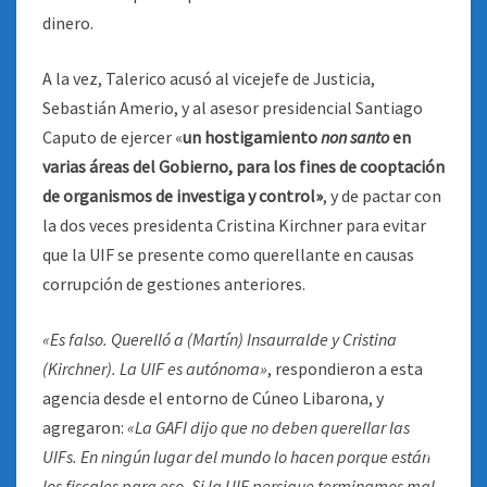
dinero.
A la vez, Talerico acusó al vicejefe de Justicia,
Sebastián Amerio, y al asesor presidencial Santiago
Caputo de ejercer «
un hostigamiento
non santo
en
varias áreas del Gobierno, para los fines de cooptación
de organismos de investiga y control»
, y de pactar con
la dos veces presidenta Cristina Kirchner para evitar
que la UIF se presente como querellante en causas
corrupción de gestiones anteriores.
«Es falso. Querelló a (Martín) Insaurralde y Cristina
(Kirchner). La UIF es autónoma»
, respondieron a esta
agencia desde el entorno de Cúneo Libarona, y
agregaron:
«La GAFI dijo que no deben querellar las
UIFs. En ningún lugar del mundo lo hacen porque están
los fiscales para eso. Si la UIF persigue terminamos mal.