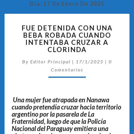
Día:
17 De Enero De 2025
FUE
FUE DETENIDA CON UNA
DETENIDA
BEBA ROBADA CUANDO
CON
INTENTABA CRUZAR A
UNA
BEBA
CLORINDA
ROBADA
Comentar
CUANDO
By
Editor Principal
|
17/1/2025
|
0
INTENTABA
Comentarios
CRUZAR
A
CLORINDA
Una mujer fue atrapada en Nanawa
cuando pretendía cruzar hacia territorio
argentino por la pasarela de La
Fraternidad, luego de que la Policía
Nacional del Paraguay emitiera una