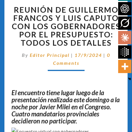
REUNIÓN
REUNIÓN DE GUILLERMO
DE
GUILLERMO
FRANCOS Y LUIS CAPUTO
FRANCOS
CON LOS GOBERNADORES
Y
POR EL PRESUPUESTO:
LUIS
TODOS LOS DETALLES
CAPUTO
CON
Comentar
LOS
By
Editor Principal
|
17/9/2024
|
0
GOBERNADORES
Comments
POR
EL
PRESUPUESTO:
TODOS
El encuentro tiene lugar luego de la
LOS
presentación realizada este domingo a la
DETALLES
noche por Javier Milei en el Congreso.
Cuatro mandatarios provinciales
decidieron no participar.