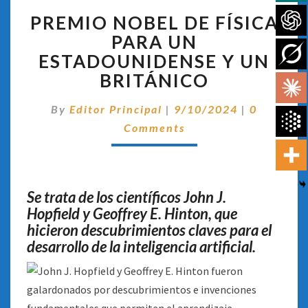
PREMIO
PREMIO NOBEL DE FÍSICA
NOBEL
DE
PARA UN
FÍSICA
ESTADOUNIDENSE Y UN
PARA
BRITÁNICO
UN
ESTADOUNIDENSE
Comentar
By
Editor Principal
|
9/10/2024
|
0
Y
UN
Comments
BRITÁNICO
Se trata de los científicos John J.
Hopfield y Geoffrey E. Hinton, que
hicieron descubrimientos claves para el
desarrollo de la inteligencia artificial.