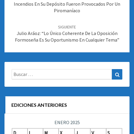
Incendios En Su Depósito Fueron Provocados Por Un
Piromaníaco
SIGUIENTE
Julio Aráoz: “Lo Único Coherente De La Oposición
Formoseña Es Su Oportunismo En Cualquier Tema”
Buscar:
Buscar
EDICIONES ANTERIORES
ENERO 2025
D
L
M
X
J
V
S