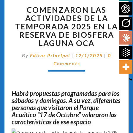
COMENZARON
COMENZARON LAS
LAS
ACTIVIDADES
ACTIVIDADES DE LA
DE
TEMPORADA 2025 EN LA
LA
RESERVA DE BIOSFERA
TEMPORADA
LAGUNA OCA
2025
EN
Comentar
LA
By
Editor Principal
|
12/1/2025
|
0
RESERVA
Comments
DE
BIOSFERA
LAGUNA
OCA
Habrá propuestas programadas para los
sábados y domingos. A su vez, diferentes
personas que visitaron el Parque
Acuático “17 de Octubre” valoraron las
características de ese espacio