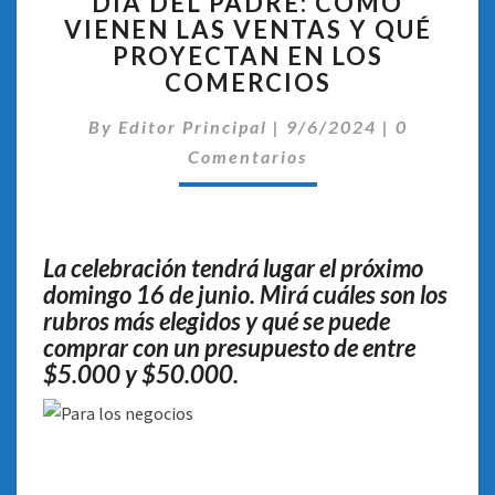
DÍA DEL PADRE: CÓMO
DEL
VIENEN LAS VENTAS Y QUÉ
PADRE:
PROYECTAN EN LOS
CÓMO
VIENEN
COMERCIOS
LAS
Comentari
VENTAS
By
Editor Principal
|
9/6/2024
|
0
Y
Comentarios
QUÉ
PROYECTAN
EN
LOS
La celebración tendrá lugar el próximo
COMERCIOS
domingo 16 de junio. Mirá cuáles son los
rubros más elegidos y qué se puede
comprar con un presupuesto de entre
$5.000 y $50.000.