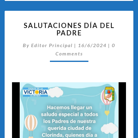
SALUTACIONES
SALUTACIONES DÍA DEL
DÍA
PADRE
DEL
PADRE
Comentar
By
Editor Principal
|
16/6/2024
|
0
Comments