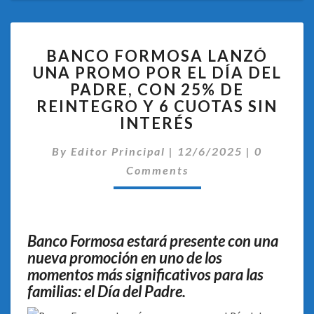
BANCO
BANCO FORMOSA LANZÓ
FORMOSA
UNA PROMO POR EL DÍA DEL
LANZÓ
PADRE, CON 25% DE
UNA
PROMO
REINTEGRO Y 6 CUOTAS SIN
POR
INTERÉS
EL
Comentar
DÍA
By
Editor Principal
|
12/6/2025
|
0
DEL
Comments
PADRE,
CON
25%
DE
Banco Formosa estará presente con una
REINTEGRO
nueva promoción en uno de los
Y
momentos más significativos para las
6
CUOTAS
familias: el Día del Padre.
SIN