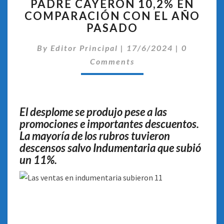
PADRE CAYERON 10,2% EN
POR
COMPARACIÓN CON EL AÑO
EL
DÍA
PASADO
DEL
Comentar
PADRE
By
Editor Principal
|
17/6/2024
|
0
CAYERON
Comments
10,2%
EN
COMPARACIÓN
CON
El desplome se produjo pese a las
EL
promociones e importantes descuentos.
AÑO
La mayoría de los rubros tuvieron
PASADO
descensos salvo Indumentaria que subió
un 11%.