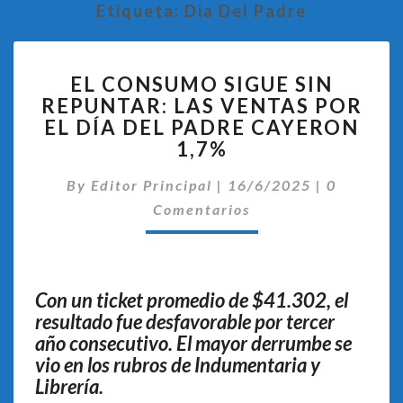
Etiqueta:
Dia Del Padre
EL
EL CONSUMO SIGUE SIN
CONSUMO
REPUNTAR: LAS VENTAS POR
SIGUE
EL DÍA DEL PADRE CAYERON
SIN
REPUNTAR:
1,7%
LAS
Comentar
VENTAS
By
Editor Principal
|
16/6/2025
|
0
POR
Comentarios
EL
DÍA
DEL
PADRE
Con un ticket promedio de $41.302, el
CAYERON
resultado fue desfavorable por tercer
1,7%
año consecutivo. El mayor derrumbe se
vio en los rubros de Indumentaria y
Librería.