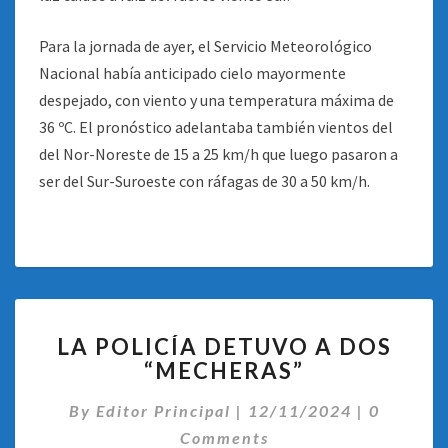
Para la jornada de ayer, el Servicio Meteorológico
Nacional había anticipado cielo mayormente
despejado, con viento y una temperatura máxima de
36 ºC. El pronóstico adelantaba también vientos del
del Nor-Noreste de 15 a 25 km/h que luego pasaron a
ser del Sur-Suroeste con ráfagas de 30 a 50 km/h.
LA
LA POLICÍA DETUVO A DOS
POLICÍA
“MECHERAS”
DETUVO
A
Comentar
By
Editor Principal
|
12/11/2024
|
0
DOS
“MECHERAS”
Comments