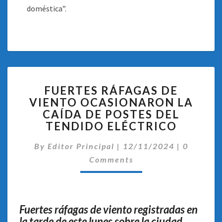
doméstica”.
FUERTES
FUERTES RÁFAGAS DE
RÁFAGAS
VIENTO OCASIONARON LA
DE
CAÍDA DE POSTES DEL
VIENTO
OCASIONARON
TENDIDO ELÉCTRICO
LA
Comentar
CAÍDA
By
Editor Principal
|
12/11/2024
|
0
DE
Comments
POSTES
DEL
TENDIDO
ELÉCTRICO
Fuertes ráfagas de viento registradas en
la tarde de este lunes sobre la ciudad,