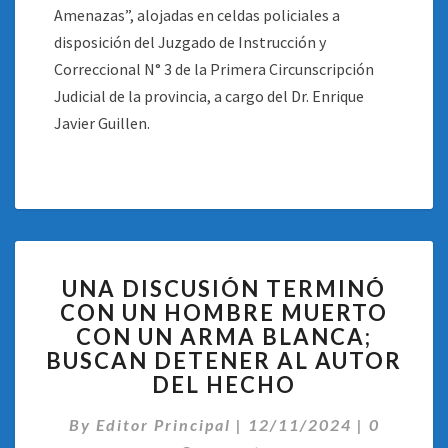
Amenazas”, alojadas en celdas policiales a
disposición del Juzgado de Instrucción y
Correccional N° 3 de la Primera Circunscripción
Judicial de la provincia, a cargo del Dr. Enrique
Javier Guillen.
UNA
UNA DISCUSIÓN TERMINÓ
DISCUSIÓN
CON UN HOMBRE MUERTO
TERMINÓ
CON UN ARMA BLANCA;
CON
UN
BUSCAN DETENER AL AUTOR
HOMBRE
DEL HECHO
MUERTO
Comentar
CON
By
Editor Principal
|
12/11/2024
|
0
UN