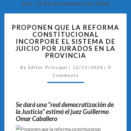
Día:
12 De Noviembre De 2024
PROPONEN
PROPONEN QUE LA REFORMA
QUE
CONSTITUCIONAL
LA
INCORPORE EL SISTEMA DE
REFORMA
CONSTITUCIONAL
JUICIO POR JURADOS EN LA
INCORPORE
PROVINCIA
EL
Comentar
SISTEMA
By
Editor Principal
|
12/11/2024
|
0
DE
Comments
JUICIO
POR
JURADOS
EN
Se dará una “real democratización de
LA
la Justicia” estimó el juez Guillermo
PROVINCIA
Omar Caballero