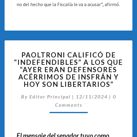
no del hecho que la Fiscalía le va a acusar”, afirmó.
PAOLTRONI
PAOLTRONI CALIFICÓ DE
CALIFICÓ
“INDEFENDIBLES” A LOS QUE
DE
“AYER ERAN DEFENSORES
“INDEFENDIBLES”
A
ACÉRRIMOS DE INSFRÁN Y
LOS
HOY SON LIBERTARIOS”
QUE
Comentar
“AYER
By
Editor Principal
|
12/11/2024
|
0
ERAN
Comments
DEFENSORES
ACÉRRIMOS
DE
INSFRÁN
El mensaje del senador tuvo como
Y