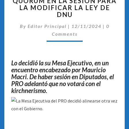
QUÓRUM EN LA SESIÓN PARA
EL
LA MODIFICAR LA LEY DE
PRO
NO
DNU
DARÁ
Comentar
QUÓRUM
By
Editor Principal
|
12/11/2024
|
0
EN
Comments
LA
SESIÓN
PARA
LA
Lo decidió la su Mesa Ejecutivo, en un
MODIFICAR
encuentro encabezado por Mauricio
LA
Macri. De haber sesión en Diputados, el
LEY
PRO adelantó que no votará con el
DE
DNU
kirchnerismo.