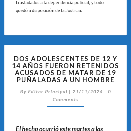
trasladados a la dependencia policial, y todo
quedó a disposición de la Justicia.
DOS
DOS ADOLESCENTES DE 12 Y
ADOLESCENTES
14 AÑOS FUERON RETENIDOS
DE
ACUSADOS DE MATAR DE 19
12
Y
PUÑALADAS A UN HOMBRE
14
Comentar
AÑOS
By
Editor Principal
|
21/11/2024
|
0
FUERON
Comments
RETENIDOS
ACUSADOS
DE
MATAR
El hecho ocurrió este martes a las
DE