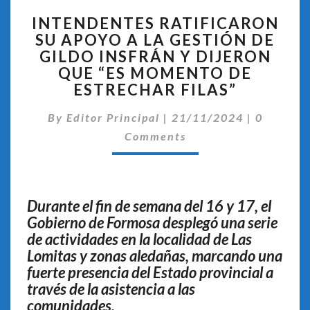
INTENDENTES
INTENDENTES RATIFICARON
RATIFICARON
SU APOYO A LA GESTIÓN DE
SU
GILDO INSFRÁN Y DIJERON
APOYO
A
QUE “ES MOMENTO DE
LA
ESTRECHAR FILAS”
GESTIÓN
Comentar
DE
By
Editor Principal
|
21/11/2024
|
0
GILDO
Comments
INSFRÁN
Y
DIJERON
QUE
Durante el fin de semana del 16 y 17, el
“ES
Gobierno de Formosa desplegó una serie
MOMENTO
de actividades en la localidad de Las
DE
ESTRECHAR
Lomitas y zonas aledañas, marcando una
FILAS”
fuerte presencia del Estado provincial a
través de la asistencia a las
comunidades
.