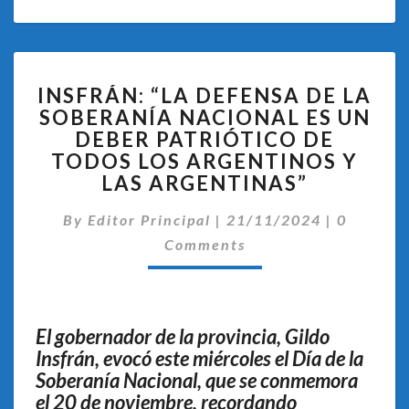
INSFRÁN:
INSFRÁN: “LA DEFENSA DE LA
“LA
SOBERANÍA NACIONAL ES UN
DEFENSA
DEBER PATRIÓTICO DE
DE
LA
TODOS LOS ARGENTINOS Y
SOBERANÍA
LAS ARGENTINAS”
NACIONAL
Comentar
ES
By
Editor Principal
|
21/11/2024
|
0
UN
Comments
DEBER
PATRIÓTICO
DE
TODOS
El gobernador de la provincia, Gildo
LOS
Insfrán, evocó este miércoles el Día de la
ARGENTINOS
Soberanía Nacional, que se conmemora
Y
LAS
el 20 de noviembre, recordando