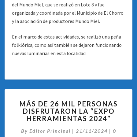
del Mundo Miel, que se realizó en Lote 8 y fue
organizada y coordinada por el Municipio de El Chorro
y la asociación de productores Mundo Miel.
En el marco de estas actividades, se realizó una peña
folklórica, como así también se dejaron funcionando
nuevas luminarias en esta localidad.
MÁS
MÁS DE 26 MIL PERSONAS
DE
DISFRUTARON LA “EXPO
26
HERRAMIENTAS 2024”
MIL
PERSONAS
Comentar
By
Editor Principal
DISFRUTARON
|
21/11/2024
|
0