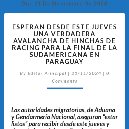
Día:
21 De Noviembre De 2024
ESPERAN
ESPERAN DESDE ESTE JUEVES
DESDE
UNA VERDADERA
ESTE
AVALANCHA DE HINCHAS DE
JUEVES
UNA
RACING PARA LA FINAL DE LA
VERDADERA
SUDAMERICANA EN
AVALANCHA
PARAGUAY
DE
HINCHAS
Comentar
By
Editor Principal
|
21/11/2024
|
0
DE
Comments
RACING
PARA
LA
FINAL
Las autoridades migratorias, de Aduana
DE
y Gendarmería Nacional, aseguran “estar
LA
SUDAMERICANA
listos” para recibir desde este jueves y
EN