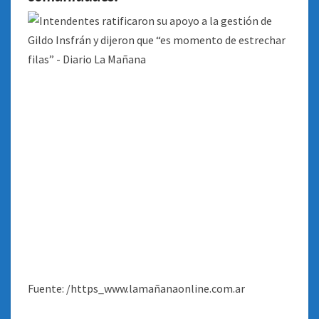
Fuente: /https_www.lamañanaonline.com.ar