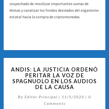
sospechado de movilizar importantes sumas de
divisas y canalizar los fondos desviados del organismo
estatal hacia la compra de criptomonedas.
ANDIS:
ANDIS: LA JUSTICIA ORDENÓ
LA
PERITAR LA VOZ DE
JUSTICIA
SPAGNUOLO EN LOS AUDIOS
ORDENÓ
PERITAR
DE LA CAUSA
LA
Comentar
VOZ
By
Editor Principal
|
11/5/2026
|
0
DE
Comments
SPAGNUOLO