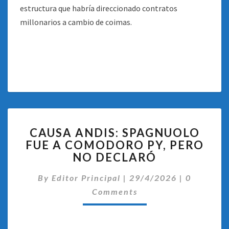
estructura que habría direccionado contratos
millonarios a cambio de coimas.
CAUSA
CAUSA ANDIS: SPAGNUOLO
ANDIS:
FUE A COMODORO PY, PERO
SPAGNUOLO
NO DECLARÓ
FUE
A
Comentar
By
Editor Principal
COMODORO
|
29/4/2026
|
0
PY,
Comments
PERO
NO
DECLARÓ