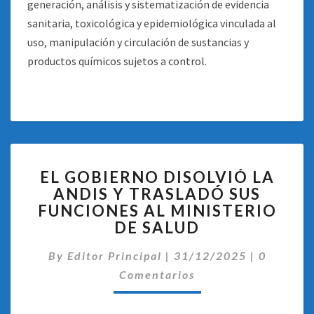
generación, análisis y sistematización de evidencia
sanitaria, toxicológica y epidemiológica vinculada al
uso, manipulación y circulación de sustancias y
productos químicos sujetos a control.
EL
EL GOBIERNO DISOLVIÓ LA
GOBIERNO
ANDIS Y TRASLADÓ SUS
DISOLVIÓ
FUNCIONES AL MINISTERIO
LA
ANDIS
DE SALUD
Y
Comentar
TRASLADÓ
By
Editor Principal
|
31/12/2025
|
0
SUS
Comentarios
FUNCIONES
AL