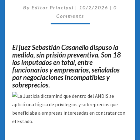
SPAGNUOLO
Comentar
POR
By
Editor Principal
|
10/2/2026
|
0
CORRUPCIÓN
Comments
Y
ASOCIACIÓN
ILÍCITA
El juez Sebastián Casanello dispuso la
medida, sin prisión preventiva. Son 18
los imputados en total, entre
funcionarios y empresarios, señalados
por negociaciones incompatibles y
sobreprecios.