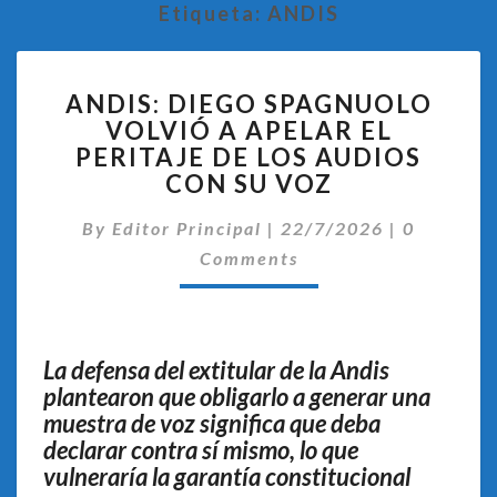
Etiqueta:
ANDIS
ANDIS:
ANDIS: DIEGO SPAGNUOLO
DIEGO
VOLVIÓ A APELAR EL
SPAGNUOLO
PERITAJE DE LOS AUDIOS
VOLVIÓ
A
CON SU VOZ
APELAR
Comentar
EL
By
Editor Principal
|
22/7/2026
|
0
PERITAJE
Comments
DE
LOS
AUDIOS
CON
La defensa del extitular de la Andis
SU
plantearon que obligarlo a generar una
VOZ
muestra de voz significa que deba
declarar contra sí mismo, lo que
vulneraría la garantía constitucional