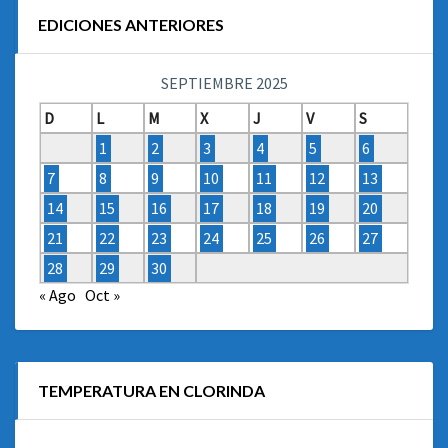
EDICIONES ANTERIORES
SEPTIEMBRE 2025
D
L
M
X
J
V
S
1
2
3
4
5
6
7
8
9
10
11
12
13
14
15
16
17
18
19
20
21
22
23
24
25
26
27
28
29
30
« Ago
Oct »
TEMPERATURA EN CLORINDA