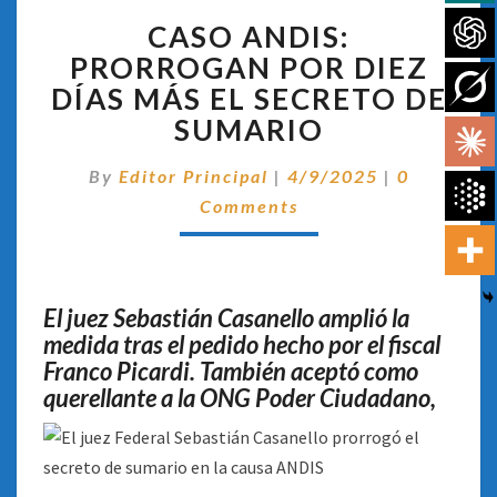
CASO
CASO ANDIS:
ANDIS:
PRORROGAN
PRORROGAN POR DIEZ
POR
DÍAS MÁS EL SECRETO DE
DIEZ
SUMARIO
DÍAS
MÁS
Comentari
By
Editor Principal
|
4/9/2025
|
0
EL
SECRETO
Comments
DE
SUMARIO
El juez Sebastián Casanello amplió la
medida tras el pedido hecho por el fiscal
Franco Picardi. También aceptó como
querellante a la ONG Poder Ciudadano,