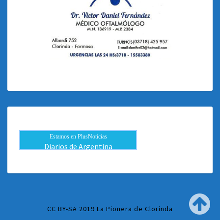
Estamos en PlusNoticias
Diarios de Argentina
CC BY-SA 2019 La Pionera de Clorinda