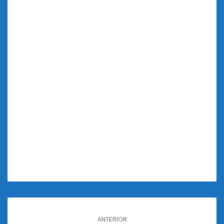
Navegación
de
ANTERIOR