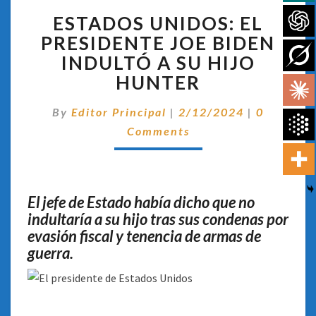
ESTADOS
ESTADOS UNIDOS: EL
UNIDOS:
EL
PRESIDENTE JOE BIDEN
PRESIDENTE
INDULTÓ A SU HIJO
JOE
HUNTER
BIDEN
INDULTÓ
Comentar
By
Editor Principal
|
2/12/2024
|
0
A
SU
Comments
HIJO
HUNTER
El jefe de Estado había dicho que no
indultaría a su hijo tras sus condenas por
evasión fiscal y tenencia de armas de
guerra.