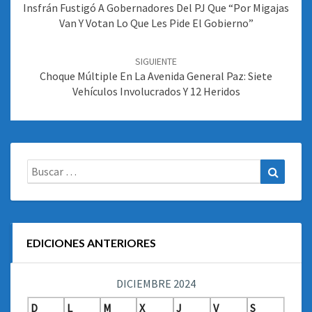
entradas
Insfrán Fustigó A Gobernadores Del PJ Que “por Migajas
Van Y Votan Lo Que Les Pide El Gobierno”
SIGUIENTE
Choque Múltiple En La Avenida General Paz: Siete
Vehículos Involucrados Y 12 Heridos
Buscar:
Buscar
EDICIONES ANTERIORES
DICIEMBRE 2024
D
L
M
X
J
V
S