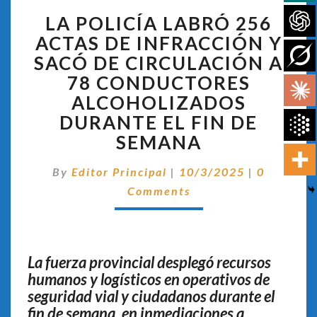
LA
LA POLICÍA LABRÓ 256
POLICÍA
LABRÓ
ACTAS DE INFRACCIÓN Y
256
SACÓ DE CIRCULACIÓN A
ACTAS
78 CONDUCTORES
DE
ALCOHOLIZADOS
INFRACCIÓN
Y
DURANTE EL FIN DE
SACÓ
SEMANA
DE
CIRCULACIÓN
Comentar
By
Editor Principal
|
10/3/2025
|
0
A
Comments
78
CONDUCTORES
ALCOHOLIZADOS
DURANTE
EL
La fuerza provincial desplegó recursos
FIN
humanos y logísticos en operativos de
DE
seguridad vial y ciudadanos durante el
SEMANA
fin de semana, en inmediaciones a