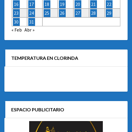
16
17
18
19
20
21
22
23
24
25
26
27
28
29
30
31
« Feb
Abr »
TEMPERATURA EN CLORINDA
ESPACIO PUBLICITARIO