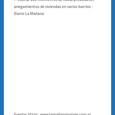
Fuente; https_www.lamañanaonline.com.ar