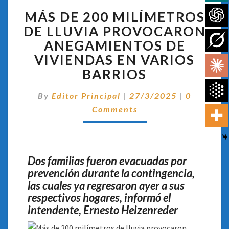
MÁS
MÁS DE 200 MILÍMETROS
DE
200
DE LLUVIA PROVOCARON
MILÍMETROS
ANEGAMIENTOS DE
DE
VIVIENDAS EN VARIOS
LLUVIA
BARRIOS
PROVOCARON
ANEGAMIENTOS
Comentar
DE
By
Editor Principal
|
27/3/2025
|
0
VIVIENDAS
Comments
EN
VARIOS
BARRIOS
Dos familias fueron evacuadas por
prevención durante la contingencia,
las cuales ya regresaron ayer a sus
respectivos hogares, informó el
intendente, Ernesto Heizenreder