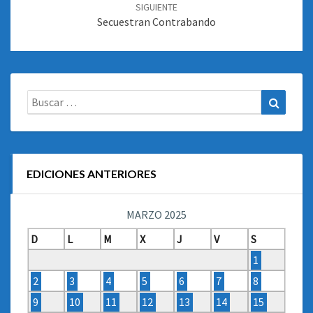
SIGUIENTE
Secuestran Contrabando
Buscar:
Buscar
EDICIONES ANTERIORES
MARZO 2025
D
L
M
X
J
V
S
1
2
3
4
5
6
7
8
9
10
11
12
13
14
15