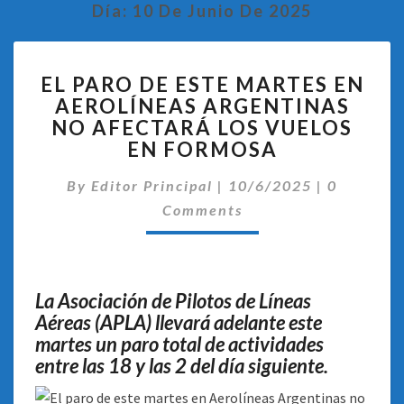
Día:
10 De Junio De 2025
EL
EL PARO DE ESTE MARTES EN
PARO
AEROLÍNEAS ARGENTINAS
DE
NO AFECTARÁ LOS VUELOS
ESTE
MARTES
EN FORMOSA
EN
Comentar
AEROLÍNEAS
By
Editor Principal
|
10/6/2025
|
0
ARGENTINAS
Comments
NO
AFECTARÁ
LOS
VUELOS
La Asociación de Pilotos de Líneas
EN
Aéreas (APLA) llevará adelante este
FORMOSA
martes un paro total de actividades
entre las 18 y las 2 del día siguiente.