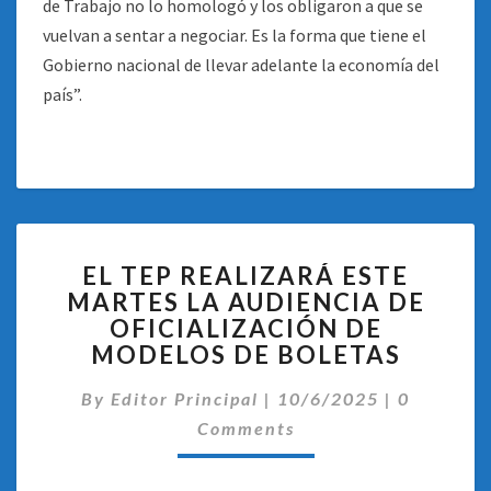
de Trabajo no lo homologó y los obligaron a que se
vuelvan a sentar a negociar. Es la forma que tiene el
Gobierno nacional de llevar adelante la economía del
país”.
EL
EL TEP REALIZARÁ ESTE
TEP
MARTES LA AUDIENCIA DE
REALIZARÁ
OFICIALIZACIÓN DE
ESTE
MARTES
MODELOS DE BOLETAS
LA
Comentar
AUDIENCIA
By
Editor Principal
|
10/6/2025
|
0
DE
Comments
OFICIALIZACIÓN
DE