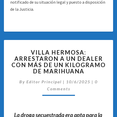
notificado de su situación legal y puesto a disposición
de la Justicia.
VILLA
VILLA HERMOSA:
HERMOSA:
ARRESTARON A UN DEALER
ARRESTARON
CON MÁS DE UN KILOGRAMO
A
UN
DE MARIHUANA
DEALER
Comentar
CON
By
Editor Principal
|
10/6/2025
|
0
MÁS
Comments
DE
UN
KILOGRAMO
DE
La droga secuestrada era apta para la
MARIHUANA