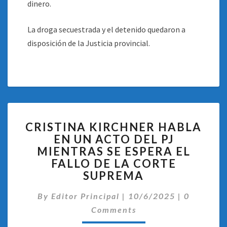
dinero.
La droga secuestrada y el detenido quedaron a
disposición de la Justicia provincial.
CRISTINA
CRISTINA KIRCHNER HABLA
KIRCHNER
EN UN ACTO DEL PJ
HABLA
MIENTRAS SE ESPERA EL
EN
UN
FALLO DE LA CORTE
ACTO
SUPREMA
DEL
Comentar
PJ
By
Editor Principal
|
10/6/2025
|
0
MIENTRAS
Comments
SE