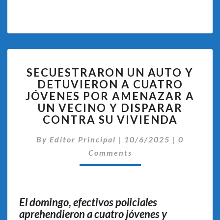
SECUESTRARON
SECUESTRARON UN AUTO Y
UN
DETUVIERON A CUATRO
AUTO
JÓVENES POR AMENAZAR A
Y
DETUVIERON
UN VECINO Y DISPARAR
A
CONTRA SU VIVIENDA
CUATRO
Comentar
JÓVENES
By
Editor Principal
|
10/6/2025
|
0
POR
Comments
AMENAZAR
A
UN
VECINO
El domingo, efectivos policiales
Y
aprehendieron a cuatro jóvenes y
DISPARAR