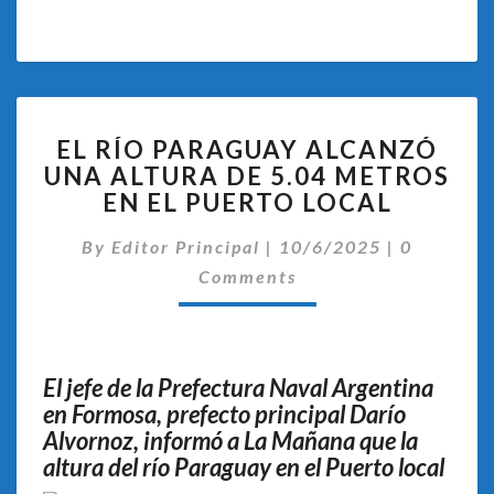
EL
EL RÍO PARAGUAY ALCANZÓ
RÍO
UNA ALTURA DE 5.04 METROS
PARAGUAY
EN EL PUERTO LOCAL
ALCANZÓ
UNA
Comentar
By
Editor Principal
ALTURA
|
10/6/2025
|
0
DE
Comments
5.04
METROS
EN
EL
El jefe de la Prefectura Naval Argentina
PUERTO
en Formosa, prefecto principal Darío
LOCAL
Alvornoz, informó a La Mañana que la
altura del río Paraguay en el Puerto local