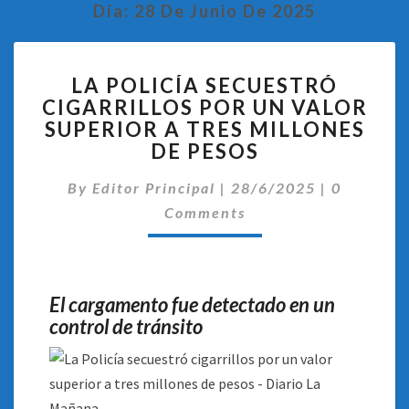
Día:
28 De Junio De 2025
LA
LA POLICÍA SECUESTRÓ
POLICÍA
CIGARRILLOS POR UN VALOR
SECUESTRÓ
SUPERIOR A TRES MILLONES
CIGARRILLOS
POR
DE PESOS
UN
Comentar
VALOR
By
Editor Principal
|
28/6/2025
|
0
SUPERIOR
Comments
A
TRES
MILLONES
DE
El cargamento fue detectado en un
PESOS
control de tránsito