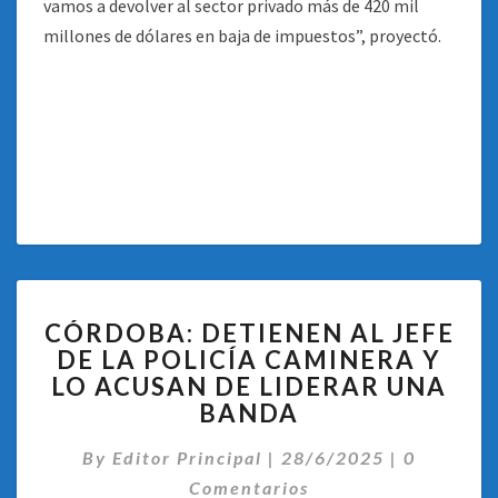
vamos a devolver al sector privado más de 420 mil
millones de dólares en baja de impuestos”, proyectó.
CÓRDOBA:
CÓRDOBA: DETIENEN AL JEFE
DETIENEN
DE LA POLICÍA CAMINERA Y
AL
LO ACUSAN DE LIDERAR UNA
JEFE
DE
BANDA
LA
Comentar
POLICÍA
By
Editor Principal
|
28/6/2025
|
0
CAMINERA
Comentarios