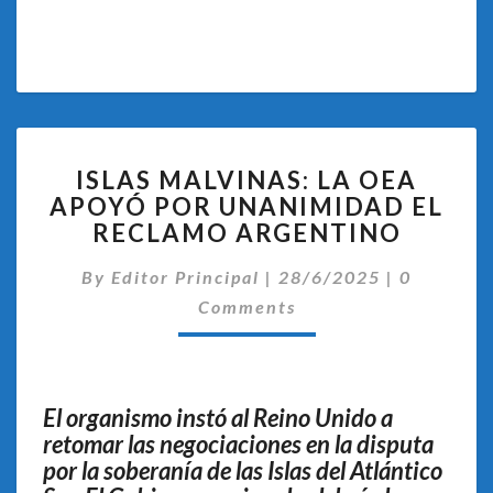
ISLAS
ISLAS MALVINAS: LA OEA
MALVINAS:
APOYÓ POR UNANIMIDAD EL
LA
RECLAMO ARGENTINO
OEA
APOYÓ
Comentar
By
Editor Principal
POR
|
28/6/2025
|
0
UNANIMIDAD
Comments
EL
RECLAMO
ARGENTINO
El organismo instó al Reino Unido a
retomar las negociaciones en la disputa
por la soberanía de las Islas del Atlántico