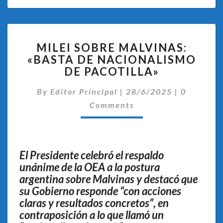
MILEI
MILEI SOBRE MALVINAS:
SOBRE
«BASTA DE NACIONALISMO
MALVINAS:
DE PACOTILLA»
«BASTA
DE
Comentar
By
Editor Principal
NACIONALISMO
|
28/6/2025
|
0
DE
Comments
PACOTILLA»
El Presidente celebró el respaldo
unánime de la OEA a la postura
argentina sobre Malvinas y destacó que
su Gobierno responde “con acciones
claras y resultados concretos”, en
contraposición a lo que llamó un