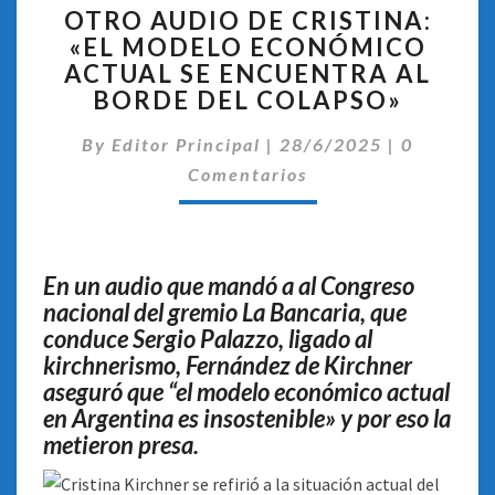
OTRO AUDIO DE CRISTINA:
AUDIO
«EL MODELO ECONÓMICO
DE
ACTUAL SE ENCUENTRA AL
CRISTINA:
«EL
BORDE DEL COLAPSO»
MODELO
Comentar
ECONÓMICO
By
Editor Principal
|
28/6/2025
|
0
ACTUAL
Comentarios
SE
ENCUENTRA
AL
BORDE
En un audio que mandó a al Congreso
DEL
nacional del gremio La Bancaria, que
COLAPSO»
conduce Sergio Palazzo, ligado al
kirchnerismo, Fernández de Kirchner
aseguró que “el modelo económico actual
en Argentina es insostenible» y por eso la
metieron presa.