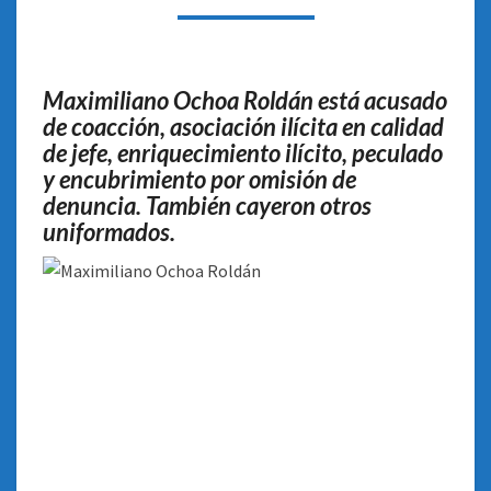
Y
LO
ACUSAN
DE
Maximiliano Ochoa Roldán está acusado
LIDERAR
de coacción, asociación ilícita en calidad
UNA
de jefe, enriquecimiento ilícito, peculado
BANDA
y encubrimiento por omisión de
denuncia. También cayeron otros
uniformados.