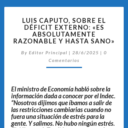
LUIS
LUIS CAPUTO, SOBRE EL
CAPUTO,
DÉFICIT EXTERNO: «ES
SOBRE
ABSOLUTAMENTE
EL
DÉFICIT
RAZONABLE Y HASTA SANO»
EXTERNO:
Comentar
«ES
By
Editor Principal
|
28/6/2025
|
0
ABSOLUTAMENTE
Comentarios
RAZONABLE
Y
HASTA
SANO»
El ministro de Economía habló sobre la
información dada a conocer por el Indec.
“Nosotros dijimos que íbamos a salir de
las restricciones cambiarias cuando no
fuera una situación de estrés para la
gente. Y salimos. No hubo ningún estrés.