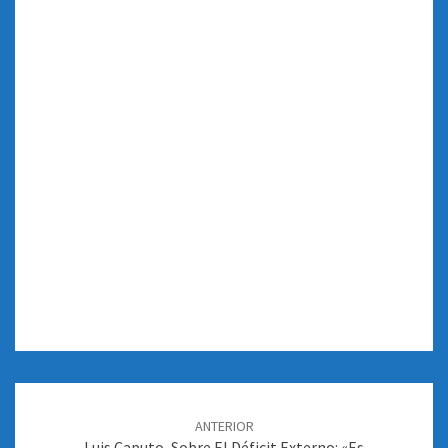
Navegación
de
ANTERIOR
entradas
Luis Caputo, Sobre El Déficit Externo: «Es