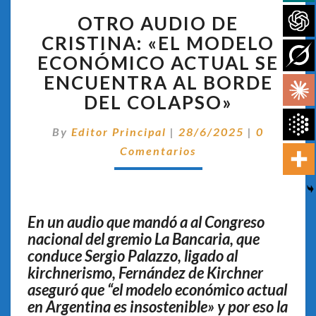
OTRO
OTRO AUDIO DE
AUDIO
DE
CRISTINA: «EL MODELO
CRISTINA:
ECONÓMICO ACTUAL SE
«EL
ENCUENTRA AL BORDE
MODELO
DEL COLAPSO»
ECONÓMICO
ACTUAL
Comentar
SE
By
Editor Principal
|
28/6/2025
|
0
ENCUENTRA
Comentarios
AL
BORDE
DEL
COLAPSO»
En un audio que mandó a al Congreso
nacional del gremio La Bancaria, que
conduce Sergio Palazzo, ligado al
kirchnerismo, Fernández de Kirchner
aseguró que “el modelo económico actual
en Argentina es insostenible» y por eso la