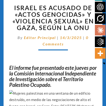
ISRAEL
ISRAEL ES ACUSADO DE
ES
ACUSADO
«ACTOS GENOCIDAS» Y
DE
«VIOLENCIA SEXUAL» EN
«ACTOS
GAZA, SEGÚN LA ONU
GENOCIDAS»
Y
Comentar
By
Editor Principal
|
14/3/2025
|
0
«VIOLENCIA
SEXUAL»
Comments
EN
GAZA,
SEGÚN
LA
El informe fue presentado este jueves por
ONU
la Comisión Internacional Independiente
de Investigación sobre el Territorio
Palestino Ocupado.