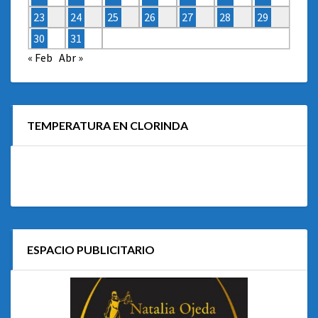
23
24
25
26
27
28
29
30
31
« Feb
Abr »
TEMPERATURA EN CLORINDA
ESPACIO PUBLICITARIO