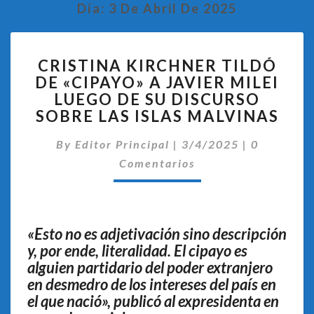
Día:
3 De Abril De 2025
CRISTINA
CRISTINA KIRCHNER TILDÓ
KIRCHNER
DE «CIPAYO» A JAVIER MILEI
TILDÓ
LUEGO DE SU DISCURSO
DE
«CIPAYO»
SOBRE LAS ISLAS MALVINAS
A
Comentari
JAVIER
By
Editor Principal
|
3/4/2025
|
0
MILEI
Comentarios
LUEGO
DE
SU
DISCURSO
«Esto no es adjetivación sino descripción
SOBRE
y, por ende, literalidad. El cipayo es
LAS
alguien partidario del poder extranjero
ISLAS
en desmedro de los intereses del país en
MALVINAS
el que nació», publicó al expresidenta en