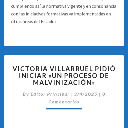
cumpliendo así la normativa vigente y en consonancia
con las iniciativas formativas ya implementadas en
otras áreas del Estado».
VICTORIA
VICTORIA VILLARRUEL PIDIÓ
VILLARRUEL
INICIAR «UN PROCESO DE
PIDIÓ
MALVINIZACIÓN»
INICIAR
«UN
Comentari
By
Editor Principal
PROCESO
|
3/4/2025
|
0
DE
Comentarios
MALVINIZACIÓN»