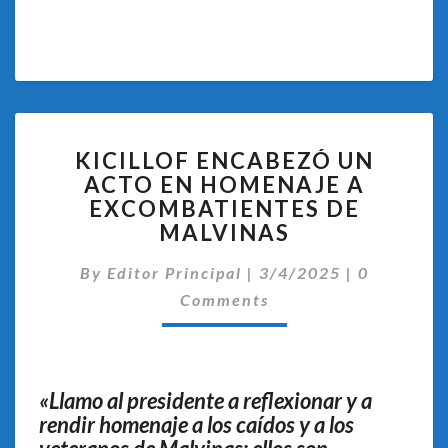
KICILLOF
KICILLOF ENCABEZÓ UN
ENCABEZÓ
ACTO EN HOMENAJE A
UN
EXCOMBATIENTES DE
ACTO
EN
MALVINAS
HOMENAJE
Comentari
A
By
Editor Principal
|
3/4/2025
|
0
EXCOMBATIENTES
Comments
DE
MALVINAS
«Llamo al presidente a reflexionar y a
rendir homenaje a los caídos y a los