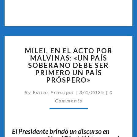
MILEI,
MILEI, EN EL ACTO POR
EN
MALVINAS: «UN PAÍS
EL
SOBERANO DEBE SER
ACTO
POR
PRIMERO UN PAÍS
MALVINAS:
PRÓSPERO»
«UN
Comentari
PAÍS
By
Editor Principal
|
3/4/2025
|
0
SOBERANO
Comments
DEBE
SER
PRIMERO
UN
El Presidente brindó un discurso en
PAÍS