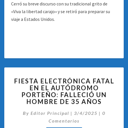
Cerró su breve discurso con su tradicional grito de
«Viva la libertad carajo» y se retiró para preparar su
viaje a Estados Unidos.
FIESTA
FIESTA ELECTRÓNICA FATAL
ELECTRÓNICA
EN EL AUTÓDROMO
FATAL
PORTEÑO: FALLECIÓ UN
EN
EL
HOMBRE DE 35 AÑOS
AUTÓDROMO
Comentari
PORTEÑO:
By
Editor Principal
|
3/4/2025
|
0
FALLECIÓ
Comentarios
UN