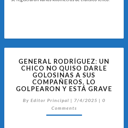
GENERAL
GENERAL RODRÍGUEZ: UN
RODRÍGUEZ:
CHICO NO QUISO DARLE
UN
GOLOSINAS A SUS
CHICO
NO
COMPAÑEROS, LO
QUISO
GOLPEARON Y ESTÁ GRAVE
DARLE
Comentari
GOLOSINAS
By
Editor Principal
|
7/4/2025
|
0
A
Comments
SUS
COMPAÑEROS,
LO