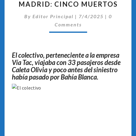
MADRID: CINCO MUERTOS
UN
MICRO
Comentari
By
Editor Principal
EN
|
7/4/2025
|
0
GENERAL
Comments
LA
MADRID:
CINCO
MUERTOS
El colectivo, perteneciente a la empresa
Vía Tac, viajaba con 33 pasajeros desde
Caleta Olivia y poco antes del siniestro
había pasado por Bahía Blanca.