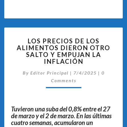
LOS
LOS PRECIOS DE LOS
PRECIOS
ALIMENTOS DIERON OTRO
DE
SALTO Y EMPUJAN LA
LOS
ALIMENTOS
INFLACIÓN
DIERON
Comentari
OTRO
By
Editor Principal
|
7/4/2025
|
0
SALTO
Comments
Y
EMPUJAN
LA
INFLACIÓN
Tuvieron una suba del 0,8% entre el 27
de marzo y el 2 de marzo. En las últimas
cuatro semanas, acumularon un