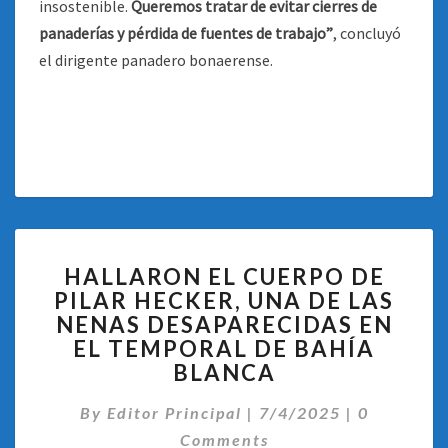
insostenible.
Queremos tratar de evitar cierres de
panaderías y pérdida de fuentes de trabajo”
, concluyó
el dirigente panadero bonaerense.
HALLARON
HALLARON EL CUERPO DE
EL
PILAR HECKER, UNA DE LAS
CUERPO
NENAS DESAPARECIDAS EN
DE
PILAR
EL TEMPORAL DE BAHÍA
HECKER,
BLANCA
UNA
Comentari
DE
By
Editor Principal
|
7/4/2025
|
0
LAS
Comments