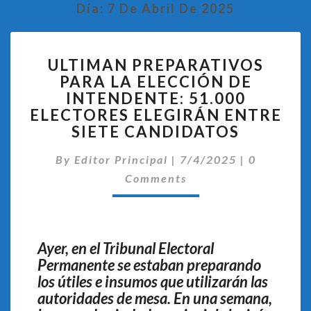
Día:
7 De Abril De 2025
ULTIMAN
ULTIMAN PREPARATIVOS
PREPARATIVOS
PARA LA ELECCIÓN DE
PARA
INTENDENTE: 51.000
LA
ELECCIÓN
ELECTORES ELEGIRÁN ENTRE
DE
SIETE CANDIDATOS
INTENDENTE:
Comentari
51.000
By
Editor Principal
|
7/4/2025
|
0
ELECTORES
Comments
ELEGIRÁN
ENTRE
SIETE
CANDIDATOS
Ayer, en el Tribunal Electoral
Permanente se estaban preparando
los útiles e insumos que utilizarán las
autoridades de mesa. En una semana,