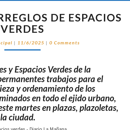
LIMPIEZA
ARREGLOS DE ESPACIOS
Y
ARREGLOS
VERDES
DE
ESPACIOS
Comentarios
ncipal
|
11/6/2025
|
0 Comments
VERDES
es y Espacios Verdes de la
permanentes trabajos para el
ieza y ordenamiento de los
eminados en todo el ejido urbano,
este martes en plazas, plazoletas,
 la ciudad.