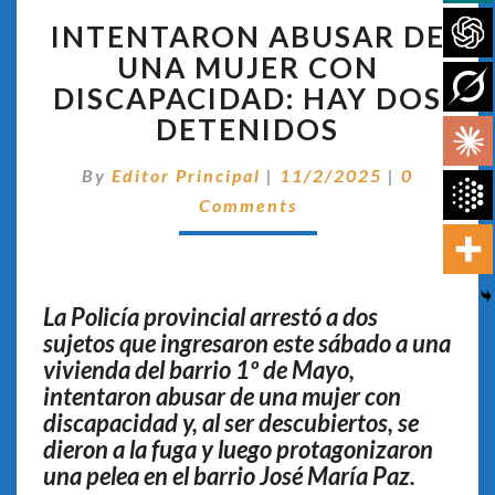
INTENTARON
INTENTARON ABUSAR DE
ABUSAR
DE
UNA MUJER CON
UNA
DISCAPACIDAD: HAY DOS
MUJER
DETENIDOS
CON
DISCAPACIDAD:
Comentar
By
Editor Principal
|
11/2/2025
|
0
HAY
DOS
Comments
DETENIDOS
La Policía provincial arrestó a dos
sujetos que ingresaron este sábado a una
vivienda del barrio 1º de Mayo,
intentaron abusar de una mujer con
discapacidad y, al ser descubiertos, se
dieron a la fuga y luego protagonizaron
una pelea en el barrio José María Paz
.