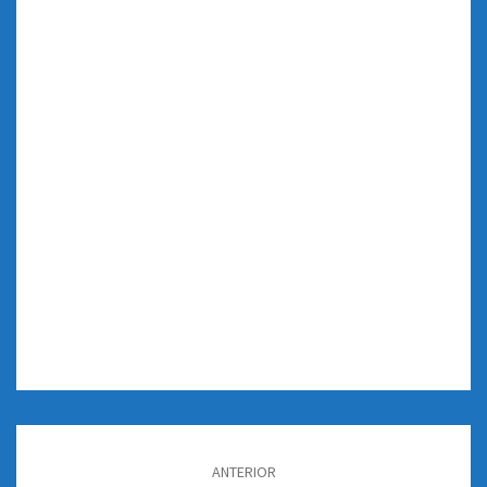
Navegación
de
ANTERIOR