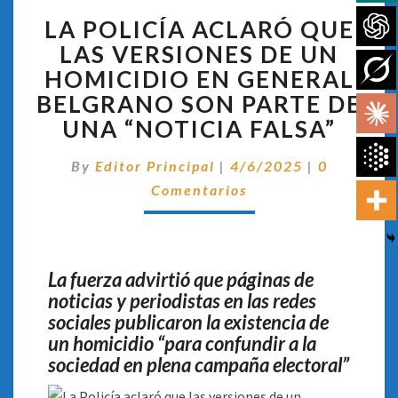
LA
LA POLICÍA ACLARÓ QUE
POLICÍA
ACLARÓ
LAS VERSIONES DE UN
QUE
HOMICIDIO EN GENERAL
LAS
BELGRANO SON PARTE DE
VERSIONES
UNA “NOTICIA FALSA”
DE
UN
Comentari
HOMICIDIO
By
Editor Principal
|
4/6/2025
|
0
EN
Comentarios
GENERAL
BELGRANO
SON
PARTE
La fuerza advirtió que páginas de
DE
noticias y periodistas en las redes
UNA
sociales publicaron la existencia de
“NOTICIA
un homicidio “para confundir a la
FALSA”
sociedad en plena campaña electoral”