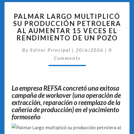
PALMAR
PALMAR LARGO MULTIPLICÓ
LARGO
SU PRODUCCIÓN PETROLERA
MULTIPLICÓ
AL AUMENTAR 15 VECES EL
SU
PRODUCCIÓN
RENDIMIENTO DE UN POZO
PETROLERA
Comentar
AL
By
Editor Principal
|
20/6/2026
|
0
AUMENTAR
Comments
15
VECES
EL
RENDIMIENTO
La empresa REFSA concretó una exitosa
DE
campaña de workover (una operación de
UN
extracción, reparación o reemplazo de la
POZO
cañería de producción) en el yacimiento
formoseño