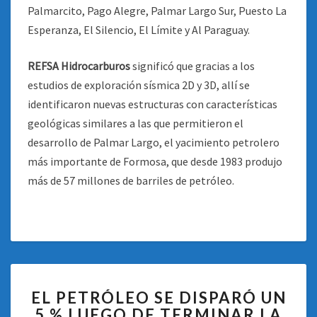
Palmarcito, Pago Alegre, Palmar Largo Sur, Puesto La
Esperanza, El Silencio, El Límite y Al Paraguay.
REFSA Hidrocarburos
significó que gracias a los
estudios de exploración sísmica 2D y 3D, allí se
identificaron nuevas estructuras con características
geológicas similares a las que permitieron el
desarrollo de Palmar Largo, el yacimiento petrolero
más importante de Formosa, que desde 1983 produjo
más de 57 millones de barriles de petróleo.
EL
EL PETRÓLEO SE DISPARÓ UN
PETRÓLEO
5 % LUEGO DE TERMINAR LA
SE