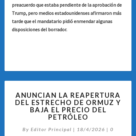
preacuerdo que estaba pendiente de la aprobación de
Trump, pero medios estadounidenses afirmaron más
tarde que el mandatario pidió enmendar algunas
disposiciones del borrador.
ANUNCIAN
ANUNCIAN LA REAPERTURA
LA
DEL ESTRECHO DE ORMUZ Y
REAPERTURA
BAJA EL PRECIO DEL
DEL
ESTRECHO
PETRÓLEO
DE
Comentar
ORMUZ
By
Editor Principal
|
18/4/2026
|
0
Y