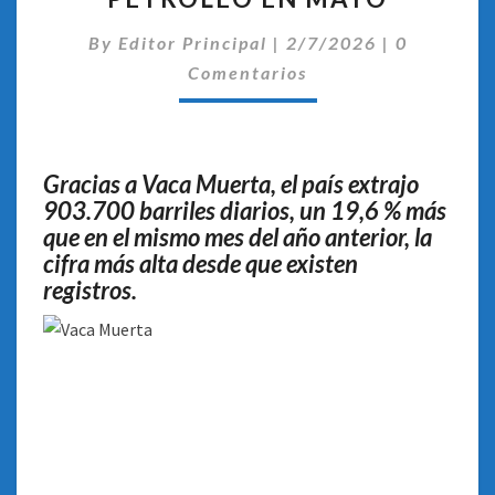
EXTRACCIÓN
Comentari
By
Editor Principal
DE
|
2/7/2026
|
0
PETRÓLEO
Comentarios
EN
MAYO
Gracias a Vaca Muerta, el país extrajo
903.700 barriles diarios, un 19,6 % más
que en el mismo mes del año anterior, la
cifra más alta desde que existen
registros.