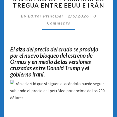
TREGUA ENTRE EEUU E IRÁN
DISPARÓ
UN
Comentari
By
Editor Principal
5
|
2/6/2026
|
0
%
Comments
LUEGO
DE
TERMINAR
LA
El alza del precio del crudo se produjo
TREGUA
por el nuevo bloqueo del estreno de
ENTRE
Ormuz y en medio de las versiones
EEUU
cruzadas entre Donald Trump y el
E
gobierno iraní.
IRÁN