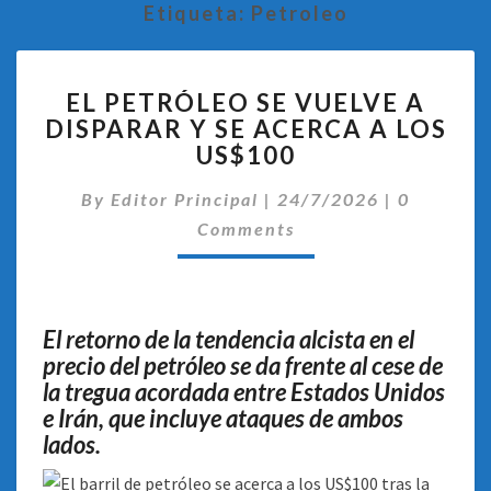
Etiqueta:
Petroleo
EL
EL PETRÓLEO SE VUELVE A
PETRÓLEO
DISPARAR Y SE ACERCA A LOS
SE
US$100
VUELVE
A
Comentar
By
Editor Principal
DISPARAR
|
24/7/2026
|
0
Y
Comments
SE
ACERCA
A
LOS
El retorno de la tendencia alcista en el
US$100
precio del petróleo se da frente al cese de
la tregua acordada entre Estados Unidos
e Irán, que incluye ataques de ambos
lados.