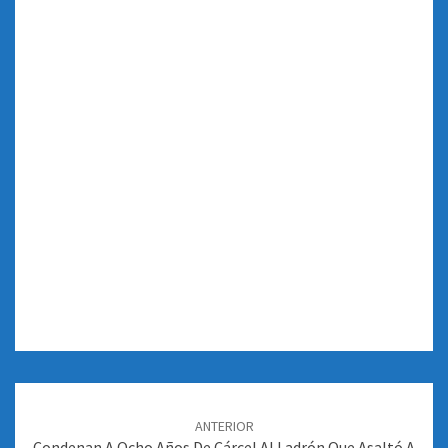
Navegación
de
ANTERIOR
entradas
Condenan A Ocho Años De Cárcel Al Ladrón Que Asaltó A