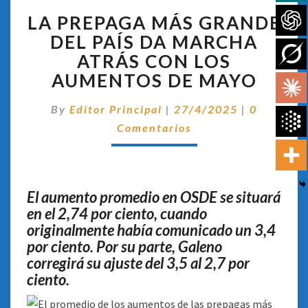
LA
LA PREPAGA MÁS GRANDE
PREPAGA
MÁS
DEL PAÍS DA MARCHA
GRANDE
ATRÁS CON LOS
DEL
AUMENTOS DE MAYO
PAÍS
DA
Comentar
By
Editor Principal
|
27/4/2025
|
0
MARCHA
ATRÁS
Comentarios
CON
LOS
AUMENTOS
DE
El aumento promedio en OSDE se situará
MAYO
en el 2,74 por ciento, cuando
originalmente había comunicado un 3,4
por ciento. Por su parte, Galeno
corregirá su ajuste del 3,5 al 2,7 por
ciento.