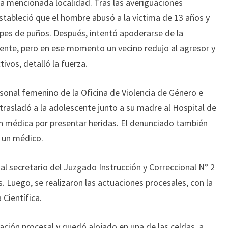
 la mencionada localidad. Tras las averiguaciones
estableció que el hombre abusó a la víctima de 13 años y
lpes de puños. Después, intentó apoderarse de la
ente, pero en ese momento un vecino redujo al agresor y
tivos, detalló la fuerza.
rsonal femenino de la Oficina de Violencia de Género e
 trasladó a la adolescente junto a su madre al Hospital de
n médica por presentar heridas. El denunciado también
 un médico.
al secretario del Juzgado Instrucción y Correccional N° 2
s. Luego, se realizaron las actuaciones procesales, con la
 Científica.
uación procesal y quedó alojado en una de las celdas, a