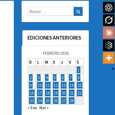
Buscar:
Buscar
EDICIONES ANTERIORES
FEBRERO 2025
D
L
M
X
J
V
S
1
2
3
4
5
6
7
8
9
10
11
12
13
14
15
16
17
18
19
20
21
22
23
24
25
26
27
28
« Ene
Mar »