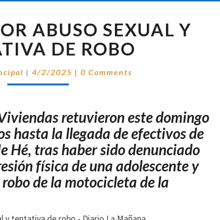
DETENIDO
OR ABUSO SEXUAL Y
POR
ABUSO
TIVA DE ROBO
SEXUAL
Y
Comentarios
ncipal
|
4/2/2025
|
0 Comments
TENTATIVA
DE
ROBO
 Viviendas retuvieron este domingo
s hasta la llegada de efectivos de
e Hé, tras haber sido denunciado
esión física de una adolescente y
 robo de la motocicleta de la