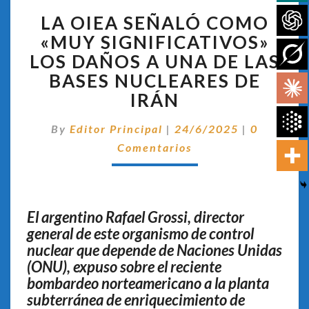
LA
LA OIEA SEÑALÓ COMO
OIEA
SEÑALÓ
«MUY SIGNIFICATIVOS»
COMO
LOS DAÑOS A UNA DE LAS
«MUY
BASES NUCLEARES DE
SIGNIFICATIVOS»
IRÁN
LOS
DAÑOS
Comentar
A
By
Editor Principal
|
24/6/2025
|
0
UNA
Comentarios
DE
LAS
BASES
NUCLEARES
El argentino Rafael Grossi, director
DE
general de este organismo de control
IRÁN
nuclear que depende de Naciones Unidas
(ONU), expuso sobre el reciente
bombardeo norteamericano a la planta
subterránea de enriquecimiento de