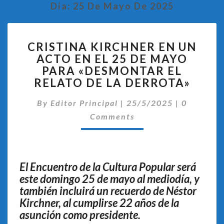
Día:
25 De Mayo De 2025
CRISTINA
CRISTINA KIRCHNER EN UN
KIRCHNER
ACTO EN EL 25 DE MAYO
EN
PARA «DESMONTAR EL
UN
ACTO
RELATO DE LA DERROTA»
EN
Comentar
EL
By
Editor Principal
|
25/5/2025
|
0
25
Comments
DE
MAYO
PARA
«DESMONTAR
El Encuentro de la Cultura Popular será
EL
este domingo 25 de mayo al mediodía, y
RELATO
también incluirá un recuerdo de Néstor
DE
Kirchner, al cumplirse 22 años de la
LA
DERROTA»
asunción como presidente.