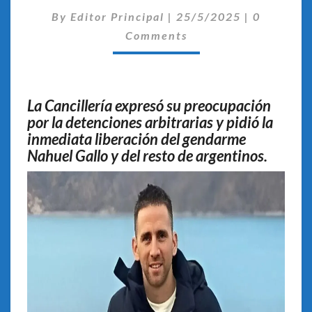
POR
Comentar
LAS
By
Editor Principal
|
25/5/2025
|
0
DETENCIONES
Comments
DE
ARGENTINOS
La Cancillería expresó su preocupación
por la detenciones arbitrarias y pidió la
inmediata liberación del gendarme
Nahuel Gallo y del resto de argentinos.