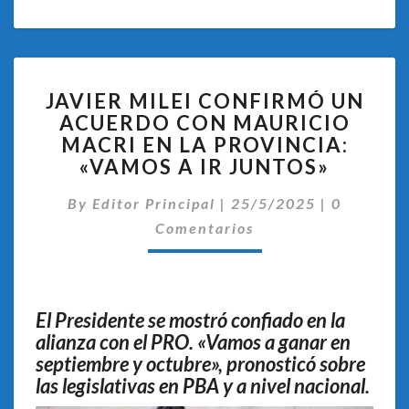
JAVIER
JAVIER MILEI CONFIRMÓ UN
MILEI
ACUERDO CON MAURICIO
CONFIRMÓ
MACRI EN LA PROVINCIA:
UN
ACUERDO
«VAMOS A IR JUNTOS»
CON
Comentar
MAURICIO
By
Editor Principal
|
25/5/2025
|
0
MACRI
Comentarios
EN
LA
PROVINCIA:
«VAMOS
El Presidente se mostró confiado en la
A
alianza con el PRO. «Vamos a ganar en
IR
septiembre y octubre», pronosticó sobre
JUNTOS»
las legislativas en PBA y a nivel nacional.