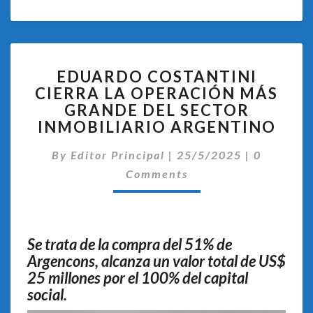
EDUARDO
EDUARDO COSTANTINI
COSTANTINI
CIERRA LA OPERACIÓN MÁS
CIERRA
GRANDE DEL SECTOR
LA
OPERACIÓN
INMOBILIARIO ARGENTINO
MÁS
Comentar
GRANDE
By
Editor Principal
|
25/5/2025
|
0
DEL
Comments
SECTOR
INMOBILIARIO
ARGENTINO
Se trata de la compra del 51% de
Argencons, alcanza un valor total de US$
25 millones por el 100% del capital
social.