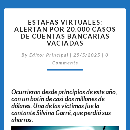
ESTAFAS
ESTAFAS VIRTUALES:
VIRTUALES:
ALERTAN POR 20.000 CASOS
ALERTAN
DE CUENTAS BANCARIAS
POR
20.000
VACIADAS
CASOS
Comentar
DE
By
Editor Principal
|
25/5/2025
|
0
CUENTAS
Comments
BANCARIAS
VACIADAS
Ocurrieron desde principios de este año,
con un botín de casi dos millones de
dólares. Una de las víctimas fue la
cantante Silvina Garré, que perdió sus
ahorros.