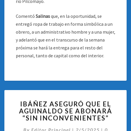
río Pilcomayo.
Comentó
Salinas
que, en la oportunidad, se
entregó ropa de trabajo en forma simbólica a un
obrero, a un administrativo hombre y a una mujer,
y adelantó que en el transcurso de la semana
próxima se hará la entrega para el resto del
personal, tanto de capital como del interior.
IBÁÑEZ
IBÁÑEZ ASEGURÓ QUE EL
ASEGURÓ
AGUINALDO SE ABONARÁ
QUE
“SIN INCONVENIENTES”
EL
AGUINALDO
Comentari
By
Editor Principal
SE
|
2/5/2025
|
0