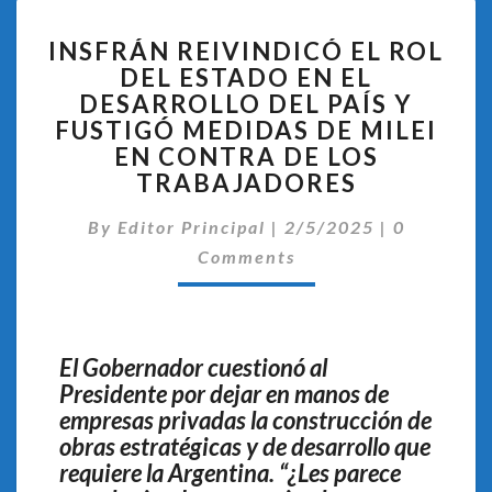
INSFRÁN
INSFRÁN REIVINDICÓ EL ROL
REIVINDICÓ
DEL ESTADO EN EL
EL
DESARROLLO DEL PAÍS Y
ROL
DEL
FUSTIGÓ MEDIDAS DE MILEI
ESTADO
EN CONTRA DE LOS
EN
TRABAJADORES
EL
DESARROLLO
Comentari
By
Editor Principal
|
2/5/2025
|
0
DEL
Comments
PAÍS
Y
FUSTIGÓ
MEDIDAS
El Gobernador cuestionó al
DE
Presidente por dejar en manos de
MILEI
EN
empresas privadas la construcción de
CONTRA
obras estratégicas y de desarrollo que
DE
requiere la Argentina. “¿Les parece
LOS