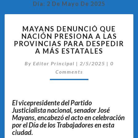
Día:
2 De Mayo De 2025
MAYANS
MAYANS DENUNCIÓ QUE
DENUNCIÓ
NACIÓN PRESIONA A LAS
QUE
PROVINCIAS PARA DESPEDIR
NACIÓN
PRESIONA
A MÁS ESTATALES
A
Comentari
LAS
By
Editor Principal
|
2/5/2025
|
0
PROVINCIAS
Comments
PARA
DESPEDIR
A
MÁS
El vicepresidente del Partido
ESTATALES
Justicialista nacional, senador José
Mayans, encabezó el acto en celebración
por el Día de los Trabajadores en esta
ciudad.