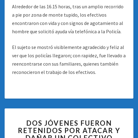
Alrededor de las 16.15 horas, tras un amplio recorrido
a pie por zona de monte tupido, los efectivos
encontraron con vida y con signos de agotamiento al
hombre que solicitó ayuda vía telefónica a la Policía.
El sujeto se mostró visiblemente agradecido y feliz al
ver que los policías llegaron; con rapidez, fue llevado a
reencontrarse con sus familiares, quienes también
reconocieron el trabajo de los efectivos.
DOS
DOS JÓVENES FUERON
JÓVENES
RETENIDOS POR ATACAR Y
FUERON
DAÑAR UN COLECTIVO
RETENIDOS