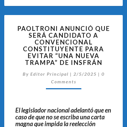
PAOLTRONI
PAOLTRONI ANUNCIÓ QUE
ANUNCIÓ
SERÁ CANDIDATO A
QUE
CONVENCIONAL
SERÁ
CANDIDATO
CONSTITUYENTE PARA
A
EVITAR “UNA NUEVA
CONVENCIONAL
TRAMPA” DE INSFRÁN
CONSTITUYENTE
PARA
Comentari
By
Editor Principal
|
2/5/2025
|
0
EVITAR
Comments
“UNA
NUEVA
TRAMPA”
DE
El legislador nacional adelantó que en
INSFRÁN
caso de que no se escriba una carta
magna que impida la reelección