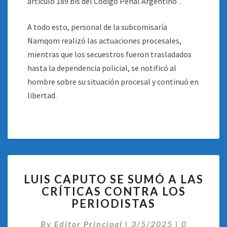
artículo 189 bis del Código Penal Argentino”.
A todo esto, personal de la subcomisaría
Namqom realizó las actuaciones procesales,
mientras que los secuestros fueron trasladados
hasta la dependencia policial, se notificó al
hombre sobre su situación procesal y continuó en
libertad.
LUIS
LUIS CAPUTO SE SUMÓ A LAS
CAPUTO
CRÍTICAS CONTRA LOS
SE
PERIODISTAS
SUMÓ
A
Comentari
By
Editor Principal
LAS
|
3/5/2025
|
0