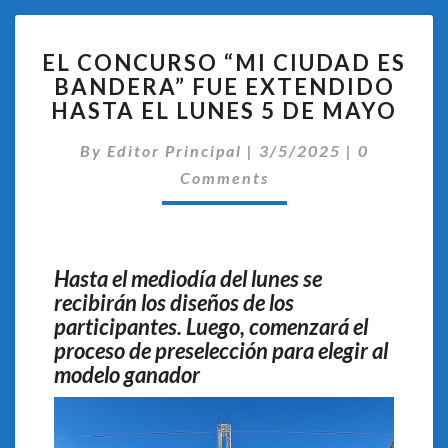
EL
EL CONCURSO “MI CIUDAD ES
CONCURSO
BANDERA” FUE EXTENDIDO
“MI
HASTA EL LUNES 5 DE MAYO
CIUDAD
ES
Comentari
By
Editor Principal
BANDERA”
|
3/5/2025
|
0
FUE
Comments
EXTENDIDO
HASTA
EL
LUNES
Hasta el mediodía del lunes se
5
recibirán los diseños de los
DE
participantes. Luego, comenzará el
MAYO
proceso de preselección para elegir al
modelo ganador