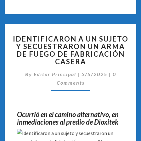
IDENTIFICARON
IDENTIFICARON A UN SUJETO
A
Y SECUESTRARON UN ARMA
UN
DE FUEGO DE FABRICACIÓN
SUJETO
Y
CASERA
SECUESTRARON
Comentari
UN
By
Editor Principal
|
3/5/2025
|
0
ARMA
Comments
DE
FUEGO
DE
FABRICACIÓN
Ocurrió en el camino alternativo, en
CASERA
inmediaciones al predio de Dioxitek