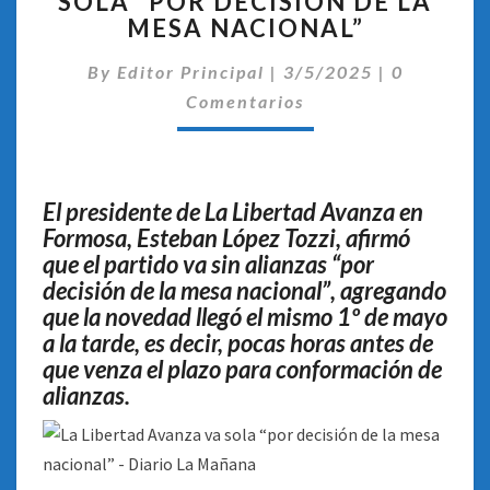
SOLA “POR DECISIÓN DE LA
AVANZA
MESA NACIONAL”
VA
SOLA
Comentari
By
Editor Principal
“POR
|
3/5/2025
|
0
DECISIÓN
Comentarios
DE
LA
MESA
NACIONAL”
El presidente de La Libertad Avanza en
Formosa, Esteban López Tozzi, afirmó
que el partido va sin alianzas “por
decisión de la mesa nacional”, agregando
que la novedad llegó el mismo 1º de mayo
a la tarde, es decir, pocas horas antes de
que venza el plazo para conformación de
alianzas.