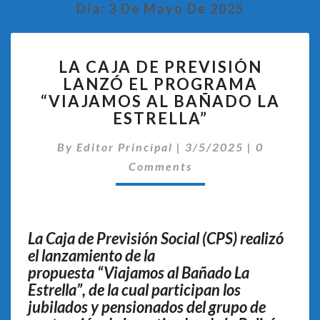
Día:
3 De Mayo De 2025
LA
LA CAJA DE PREVISIÓN
CAJA
LANZÓ EL PROGRAMA
DE
“VIAJAMOS AL BAÑADO LA
PREVISIÓN
LANZÓ
ESTRELLA”
EL
Comentari
PROGRAMA
By
Editor Principal
|
3/5/2025
|
0
“VIAJAMOS
Comments
AL
BAÑADO
LA
ESTRELLA”
La Caja de Previsión Social (CPS) realizó
el lanzamiento de la
propuesta “Viajamos al Bañado La
Estrella”, de la cual participan los
jubilados y pensionados del grupo de