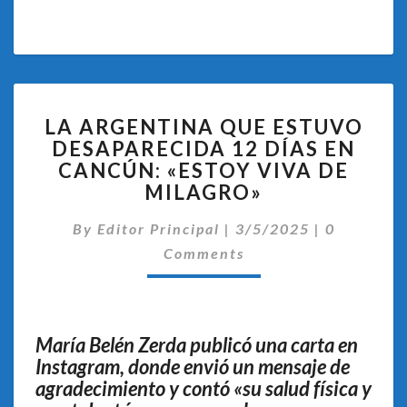
LA
LA ARGENTINA QUE ESTUVO
ARGENTINA
DESAPARECIDA 12 DÍAS EN
QUE
CANCÚN: «ESTOY VIVA DE
ESTUVO
DESAPARECIDA
MILAGRO»
12
Comentari
DÍAS
By
Editor Principal
|
3/5/2025
|
0
EN
Comments
CANCÚN:
«ESTOY
VIVA
DE
María Belén Zerda publicó una carta en
MILAGRO»
Instagram, donde envió un mensaje de
agradecimiento y contó «su salud física y