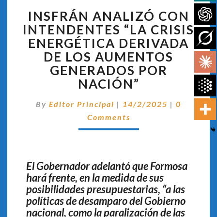
INSFRÁN
INSFRÁN ANALIZÓ CON
ANALIZÓ
CON
INTENDENTES “LA CRISIS
INTENDENTES
ENERGÉTICA DERIVADA
“LA
DE LOS AUMENTOS
CRISIS
GENERADOS POR
ENERGÉTICA
DERIVADA
NACIÓN”
DE
LOS
Comentar
By
Editor Principal
|
14/2/2025
|
0
AUMENTOS
Comments
GENERADOS
POR
NACIÓN”
El Gobernador adelantó que Formosa
hará frente, en la medida de sus
posibilidades presupuestarias, “a las
políticas de desamparo del Gobierno
nacional, como la paralización de las