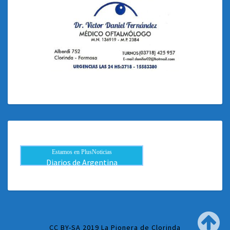
Estamos en PlusNoticias
Diarios de Argentina
CC BY-SA 2019 La Pionera de Clorinda