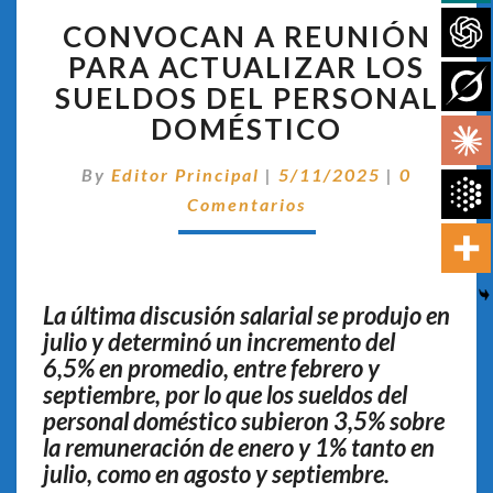
CONVOCAN
CONVOCAN A REUNIÓN
A
REUNIÓN
PARA ACTUALIZAR LOS
PARA
SUELDOS DEL PERSONAL
ACTUALIZAR
DOMÉSTICO
LOS
SUELDOS
Comentar
By
Editor Principal
|
5/11/2025
|
0
DEL
PERSONAL
Comentarios
DOMÉSTICO
La última discusión salarial se produjo en
julio y determinó un incremento del
6,5% en promedio, entre febrero y
septiembre, por lo que los sueldos del
personal doméstico subieron 3,5% sobre
la remuneración de enero y 1% tanto en
julio, como en agosto y septiembre.