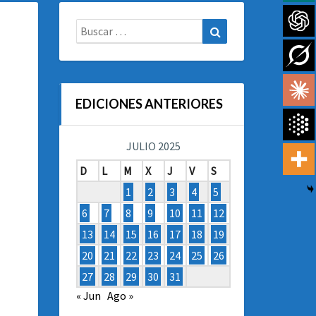
Buscar:
Buscar
EDICIONES ANTERIORES
JULIO 2025
D
L
M
X
J
V
S
1
2
3
4
5
6
7
8
9
10
11
12
13
14
15
16
17
18
19
20
21
22
23
24
25
26
27
28
29
30
31
« Jun
Ago »