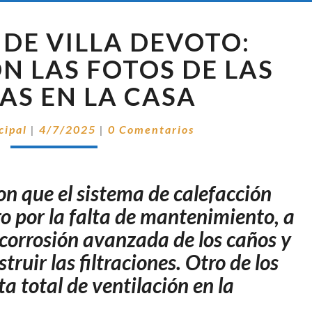
TRAGEDIA
DE VILLA DEVOTO:
DE
VILLA
N LAS FOTOS DE LAS
DEVOTO:
IAS EN LA CASA
DIFUNDIERON
LAS
Comentarios
FOTOS
cipal
|
4/7/2025
|
0 Comentarios
DE
LAS
PERICIAS
on que el sistema de calefacción
EN
ro por la falta de mantenimiento, a
LA
CASA
corrosión avanzada de los caños y
truir las filtraciones. Otro de los
ta total de ventilación en la