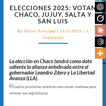
ELECCIONES
ELECCIONES 2025: VOTAN
2025:
VOTAN
CHACO, JUJUY, SALTA Y
CHACO,
SAN LUIS
JUJUY,
SALTA
Comentar
By
Editor Principal
|
11/5/2025
|
0
Y
Comments
SAN
LUIS
La elección en Chaco tendrá como dato
saliente la alianza enhebrada entre el
gobernador Leandro Zdero y La Libertad
Avanza (LLA).