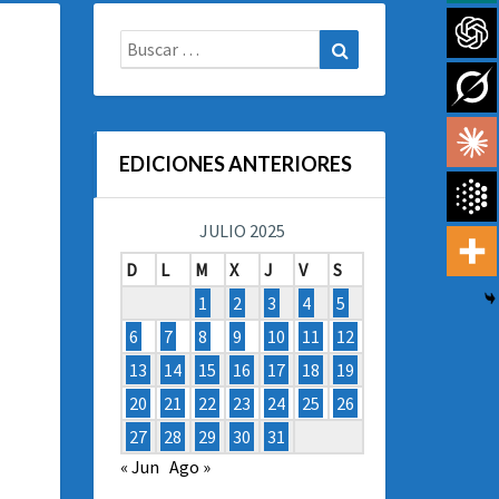
Buscar:
Buscar
EDICIONES ANTERIORES
JULIO 2025
D
L
M
X
J
V
S
1
2
3
4
5
6
7
8
9
10
11
12
13
14
15
16
17
18
19
20
21
22
23
24
25
26
27
28
29
30
31
« Jun
Ago »