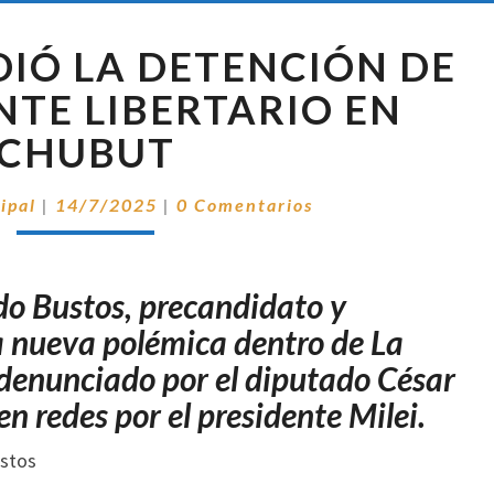
MILEI
DIÓ LA DETENCIÓN DE
APLAUDIÓ
LA
NTE LIBERTARIO EN
DETENCIÓN
CHUBUT
DE
UN
Comentarios
DIRIGENTE
ipal
|
14/7/2025
|
0 Comentarios
LIBERTARIO
EN
CHUBUT
do Bustos, precandidato y
a nueva polémica dentro de La
denunciado por el diputado César
en redes por el presidente Milei.