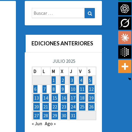
Buscar:
Buscar
EDICIONES ANTERIORES
JULIO 2025
D
L
M
X
J
V
S
1
2
3
4
5
6
7
8
9
10
11
12
13
14
15
16
17
18
19
20
21
22
23
24
25
26
27
28
29
30
31
« Jun
Ago »