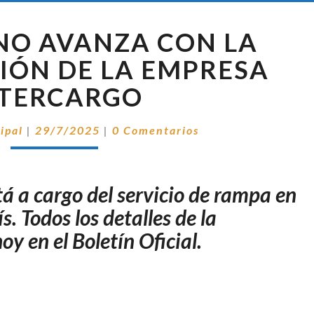
EL
NO AVANZA CON LA
GOBIERNO
AVANZA
IÓN DE LA EMPRESA
CON
NTERCARGO
LA
PRIVATIZACIÓN
Comentarios
DE
ipal
|
29/7/2025
|
0 Comentarios
LA
EMPRESA
INTERCARGO
á a cargo del servicio de rampa en
. Todos los detalles de la
oy en el Boletín Oficial.