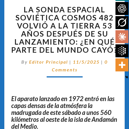
LA
LA SONDA ESPACIAL
SONDA
ESPACIAL
SOVIÉTICA COSMOS 482
SOVIÉTICA
VOLVIÓ A LA TIERRA 53
COSMOS
AÑOS DESPUÉS DE SU
482
LANZAMIENTO: ¿EN QUÉ
VOLVIÓ
A
PARTE DEL MUNDO CAYÓ?
LA
TIERRA
Comentar
By
Editor Principal
|
11/5/2025
|
0
53
Comments
AÑOS
DESPUÉS
DE
SU
El aparato lanzado en 1972 entró en las
LANZAMIENTO:
¿EN
capas densas de la atmósfera la
QUÉ
madrugada de este sábado a unos 560
PARTE
kilómetros al oeste de la isla de Andamán
DEL
del Medio.